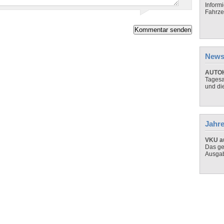
Inform
Fahrze
News
AUTOH
Tagesa
und di
Jahre
VKU au
Das ge
Ausga