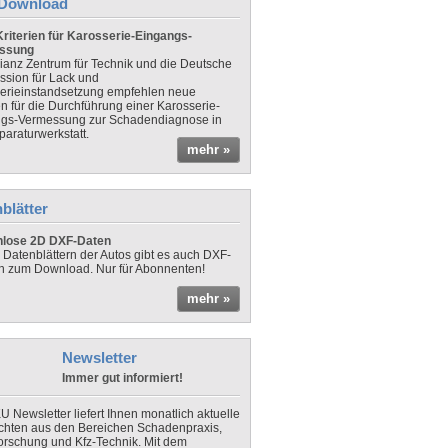
Download
riterien für Karosserie-Eingangs-
ssung
lianz Zentrum für Technik und die Deutsche
sion für Lack und
erieinstandsetzung empfehlen neue
en für die Durchführung einer Karosserie-
gs-Vermessung zur Schadendiagnose in
paraturwerkstatt.
mehr »
blätter
nlose 2D DXF-Daten
 Datenblättern der Autos gibt es auch DXF-
n zum Download. Nur für Abonnenten!
mehr »
Newsletter
Immer gut informiert!
U Newsletter liefert Ihnen monatlich aktuelle
chten aus den Bereichen Schadenpraxis,
forschung und Kfz-Technik. Mit dem