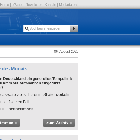
Home
|
ePaper
|
Newsletter
|
Kontakt
|
Mediadaten
|
06. August 2026
e des Monats
 in Deutschland ein generelles Tempolimit
0 km/h auf Autobahnen eingeführt
n?
 das wäre viel sicherer im Straßenverkehr.
n, auf keinen Fall.
 bin unentschlossen.
timmen »
zum Archiv »