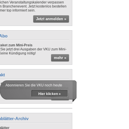
lichen Veranstaltungskalender verpassen
in Branchenevent. Jetzt kostenlos bestellen
er top informiert sein.
Jetzt anmelden »
-Abo
aket zum Mini-Preis
 Sie jetzt drei Ausgaben der VKU zum Mini-
 Keine Kündigung nötig!
mehr »
akt
Sie noch Fragen?
Abonnieren Sie die VKU noch heute
ontaktieren Sie uns - wir helfen Ihnen gerne
Hier klicken »
mehr »
blätter-Archiv
lätter