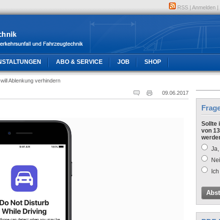
RSS
|
Anmelden
|
NSTALTUNGEN
ABO & SERVICE
JOB
SHOP
 will Ablenkung verhindern
09.06.2017
Frag
Sollte
von 13
werde
Ja,
Nei
Ich
Abs