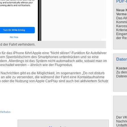
PDF-
Neue K
Verme
Das Al
Kommis
Kaross
Kriteri
Eingan
der Re
 der Fahrt verhindern.
für das iPhone führt Apple eine "Nicht stören"-Funktion für Autofahrer
 dem Sperrbildschirm des Smartphones unterdrücken und so eine
Daten
rn. Allerdings ist das System nicht automatisch aktiv, sobald man im
ngeschaltet werden – ähnlich wie der Flugmodus.
Koste
Zu den
chrichten gibt es die Möglichkeit, im sogenannten „Do not disturb
Dateie
n an alle zu versenden, die während der Fahrt eine Kontaktaufnahme
 oder die Nutzung von Apple CarPlay sind auch bei aktiviertem Schutz
Heftabo
Der VK
Nachri
Unfall