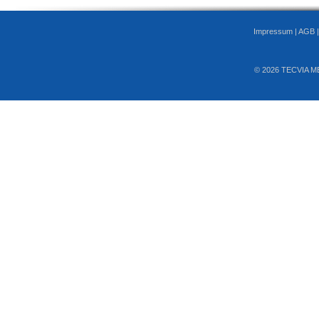
Impressum
|
AGB
© 2026 TECVIA M