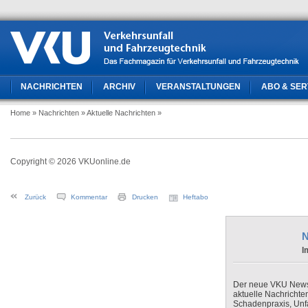
NACHRICHTEN
ARCHIV
VERANSTALTUNGEN
ABO & SER
Home
» Nachrichten
» Aktuelle Nachrichten
»
Copyright © 2026 VKUonline.de
Zurück
Kommentar
Drucken
Heftabo
N
I
Der neue VKU Newsle
aktuelle Nachrichte
Schadenpraxis, Unfa