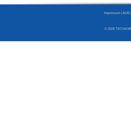
Impressum
|
AGB
© 2026 TECVIA M