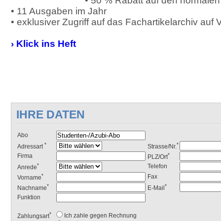
• 50 % Rabatt auf den normale
• 11 Ausgaben im Jahr
• exklusiver Zugriff auf das Fachartikelarchiv auf
› Klick ins Heft
IHRE DATEN
Abo
*
*
Adressart
Strasse/Nr.
*
Firma
PLZ/Ort
*
Telefon
Anrede
*
Fax
Vorname
*
*
Nachname
E-Mail
Funktion
*
Ich zahle gegen Rechnung
Zahlungsart