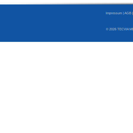
Impressum
|
AGB
© 2026 TECVIA M