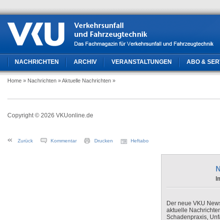
NACHRICHTEN
ARCHIV
VERANSTALTUNGEN
ABO & SER
Home
» Nachrichten
» Aktuelle Nachrichten
»
Copyright © 2026 VKUonline.de
Zurück
Kommentar
Drucken
Heftabo
N
I
Der neue VKU Newsle
aktuelle Nachrichte
Schadenpraxis, Unfa