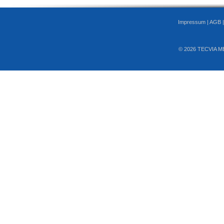
Impressum
|
AGB
© 2026 TECVIA M