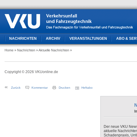
NACHRICHTEN
ARCHIV
VERANSTALTUNGEN
ABO & SER
Home
» Nachrichten
» Aktuelle Nachrichten
»
Copyright © 2026 VKUonline.de
Zurück
Kommentar
Drucken
Heftabo
N
I
Der neue VKU Newsle
aktuelle Nachrichte
Schadenpraxis, Unfa