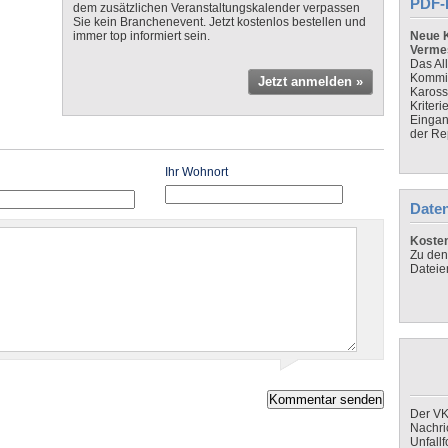
PDF-
dem zusätzlichen Veranstaltungskalender verpassen
Sie kein Branchenevent. Jetzt kostenlos bestellen und
immer top informiert sein.
Neue K
Verme
Das Al
Kommis
Jetzt anmelden »
Kaross
Kriteri
Eingan
der Re
Ihr Wohnort
Daten
Koste
Zu den
Dateie
Der VK
Nachri
Unfall