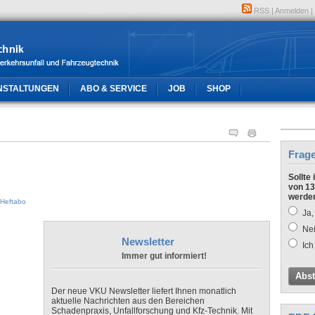
RSS
|
Anmelden
|
NSTALTUNGEN
ABO & SERVICE
JOB
SHOP
Frag
Sollte
von 13
werde
Heftabo
Ja,
Nei
Newsletter
Ich
Immer gut informiert!
Abs
Der neue VKU Newsletter liefert Ihnen monatlich
aktuelle Nachrichten aus den Bereichen
Schadenpraxis, Unfallforschung und Kfz-Technik. Mit