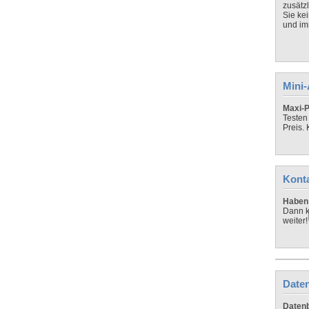
zusätz
Sie ke
und imm
Mini
Maxi-P
Testen
Preis.
Kont
Haben 
Dann k
weiter!
Daten
Datenb