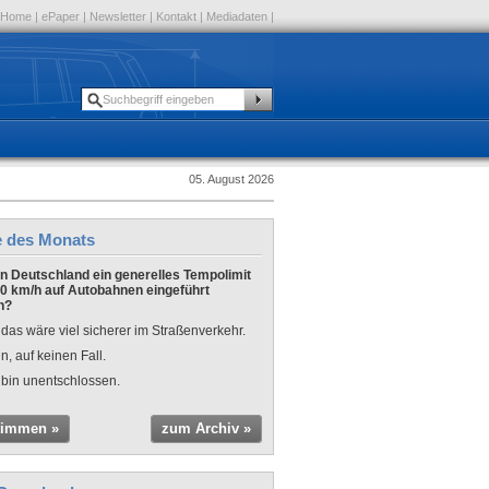
Home
|
ePaper
|
Newsletter
|
Kontakt
|
Mediadaten
|
05. August 2026
e des Monats
 in Deutschland ein generelles Tempolimit
0 km/h auf Autobahnen eingeführt
n?
 das wäre viel sicherer im Straßenverkehr.
n, auf keinen Fall.
 bin unentschlossen.
timmen »
zum Archiv »