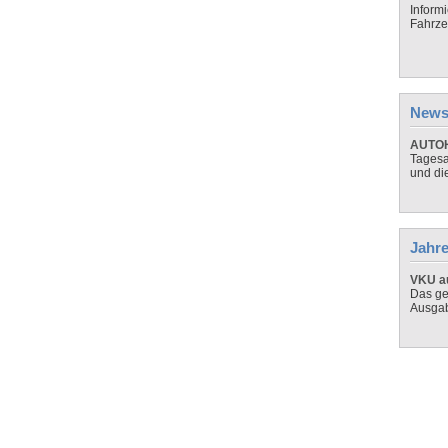
Inform
Fahrze
News
AUTOH
Tagesa
und di
Jahre
VKU au
Das ge
Ausga