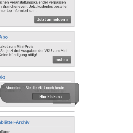
lichen Veranstaltungskalender verpassen
in Branchenevent. Jetzt kostenlos bestellen
er top informiert sein.
Jetzt anmelden »
-Abo
aket zum Mini-Preis
 Sie jetzt drei Ausgaben der VKU zum Mini-
 Keine Kündigung nötig!
mehr »
akt
Sie noch Fragen?
Abonnieren Sie die VKU noch heute
ontaktieren Sie uns - wir helfen Ihnen gerne
Hier klicken »
mehr »
blätter-Archiv
lätter