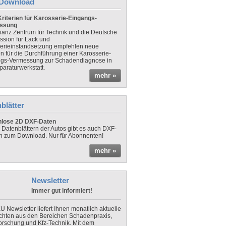
Download
riterien für Karosserie-Eingangs-
ssung
lianz Zentrum für Technik und die Deutsche
sion für Lack und
erieinstandsetzung empfehlen neue
en für die Durchführung einer Karosserie-
gs-Vermessung zur Schadendiagnose in
paraturwerkstatt.
mehr »
blätter
nlose 2D DXF-Daten
 Datenblättern der Autos gibt es auch DXF-
n zum Download. Nur für Abonnenten!
mehr »
Newsletter
Immer gut informiert!
U Newsletter liefert Ihnen monatlich aktuelle
chten aus den Bereichen Schadenpraxis,
forschung und Kfz-Technik. Mit dem