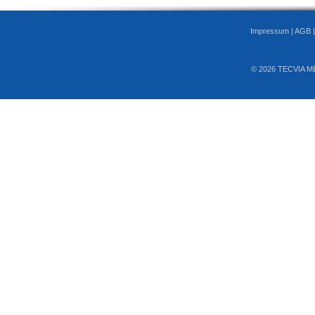
Impressum
|
AGB
© 2026 TECVIA M