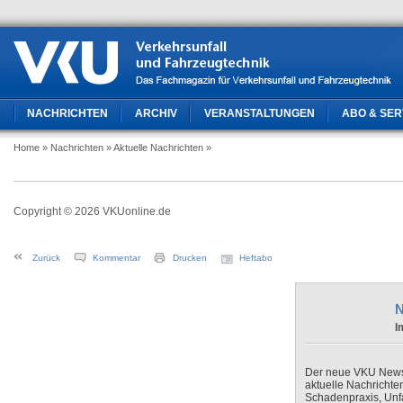
NACHRICHTEN
ARCHIV
VERANSTALTUNGEN
ABO & SER
Home
» Nachrichten
» Aktuelle Nachrichten
»
Copyright © 2026 VKUonline.de
Zurück
Kommentar
Drucken
Heftabo
N
I
Der neue VKU Newsle
aktuelle Nachrichte
Schadenpraxis, Unfa