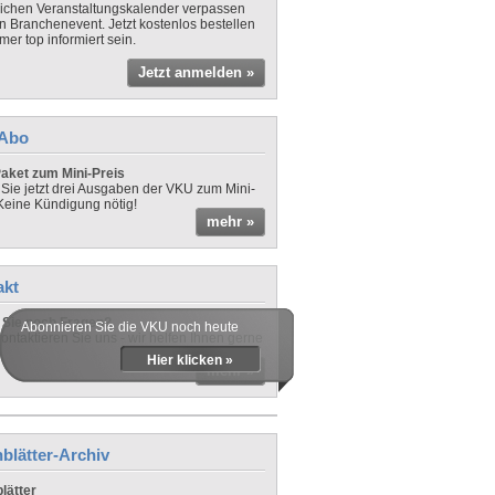
lichen Veranstaltungskalender verpassen
in Branchenevent. Jetzt kostenlos bestellen
er top informiert sein.
Jetzt anmelden »
-Abo
aket zum Mini-Preis
 Sie jetzt drei Ausgaben der VKU zum Mini-
 Keine Kündigung nötig!
mehr »
akt
Sie noch Fragen?
Abonnieren Sie die VKU noch heute
ontaktieren Sie uns - wir helfen Ihnen gerne
Hier klicken »
mehr »
blätter-Archiv
lätter