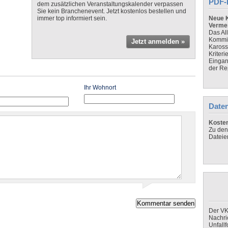
PDF-
dem zusätzlichen Veranstaltungskalender verpassen
Sie kein Branchenevent. Jetzt kostenlos bestellen und
immer top informiert sein.
Neue K
Verme
Das Al
Kommis
Jetzt anmelden »
Kaross
Kriteri
Eingan
der Re
Ihr Wohnort
Daten
Koste
Zu den
Dateie
Der VK
Nachri
Unfall