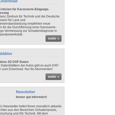
Download
riterien für Karosserie-Eingangs-
ssung
lianz Zentrum für Technik und die Deutsche
sion für Lack und
erieinstandsetzung empfehlen neue
en für die Durchführung einer Karosserie-
gs-Vermessung zur Schadendiagnose in
paraturwerkstatt.
mehr »
blätter
nlose 2D DXF-Daten
 Datenblättern der Autos gibt es auch DXF-
n zum Download. Nur für Abonnenten!
mehr »
Newsletter
Immer gut informiert!
U Newsletter liefert Ihnen monatlich aktuelle
chten aus den Bereichen Schadenpraxis,
forschung und Kfz-Technik. Mit dem