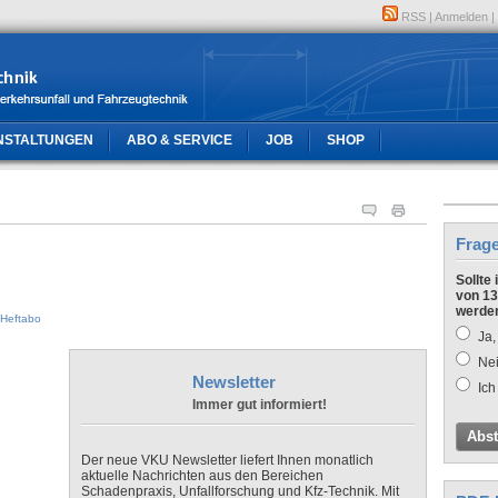
RSS
|
Anmelden
|
NSTALTUNGEN
ABO & SERVICE
JOB
SHOP
Frag
Sollte
von 13
werde
Heftabo
Ja,
Nei
Newsletter
Ich
Immer gut informiert!
Abs
Der neue VKU Newsletter liefert Ihnen monatlich
aktuelle Nachrichten aus den Bereichen
Schadenpraxis, Unfallforschung und Kfz-Technik. Mit