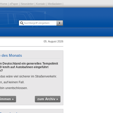
Home
|
ePaper
|
Newsletter
|
Kontakt
|
Mediadaten
|
05. August 2026
e des Monats
 in Deutschland ein generelles Tempolimit
0 km/h auf Autobahnen eingeführt
n?
 das wäre viel sicherer im Straßenverkehr.
n, auf keinen Fall.
 bin unentschlossen.
timmen »
zum Archiv »