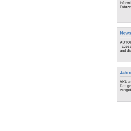
Inform
Fahrze
News
AUTOH
Tagesa
und di
Jahre
VKU au
Das ge
Ausga