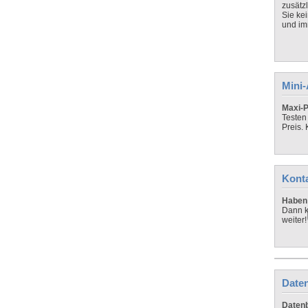
zusätz
Sie ke
und imm
Mini
Maxi-P
Testen
Preis.
Kont
Haben 
Dann k
weiter!
Daten
Datenb