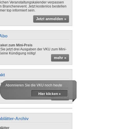
lichen Veranstaltungskalender verpassen
in Branchenevent. Jetzt kostenlos bestellen
er top informiert sein.
Jetzt anmelden »
-Abo
aket zum Mini-Preis
 Sie jetzt drei Ausgaben der VKU zum Mini-
 Keine Kündigung nötig!
mehr »
akt
Sie noch Fragen?
Abonnieren Sie die VKU noch heute
ontaktieren Sie uns - wir helfen Ihnen gerne
Hier klicken »
mehr »
blätter-Archiv
lätter