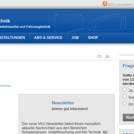
RSS
|
Anmelden
|
NSTALTUNGEN
ABO & SERVICE
JOB
SHOP
Frag
Sollte
von 13
werde
Heftabo
Ja,
Nei
Newsletter
Ich
Immer gut informiert!
Abs
Der neue VKU Newsletter liefert Ihnen monatlich
aktuelle Nachrichten aus den Bereichen
Schadenpraxis, Unfallforschung und Kfz-Technik. Mit