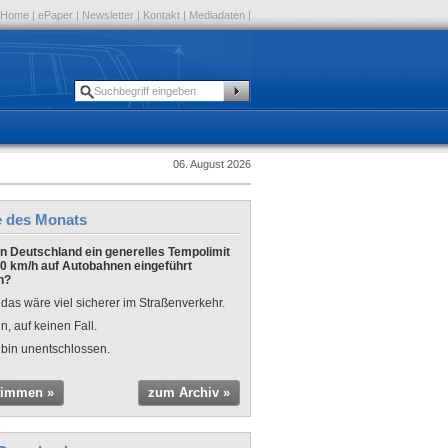
Home
|
ePaper
|
Newsletter
|
Kontakt
|
Mediadaten
|
06. August 2026
e des Monats
 in Deutschland ein generelles Tempolimit
0 km/h auf Autobahnen eingeführt
n?
 das wäre viel sicherer im Straßenverkehr.
n, auf keinen Fall.
 bin unentschlossen.
timmen »
zum Archiv »