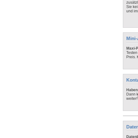
zusätz
Sie ke
und imm
Mini
Maxi-P
Testen
Preis.
Kont
Haben 
Dann k
weiter!
Daten
Datenb