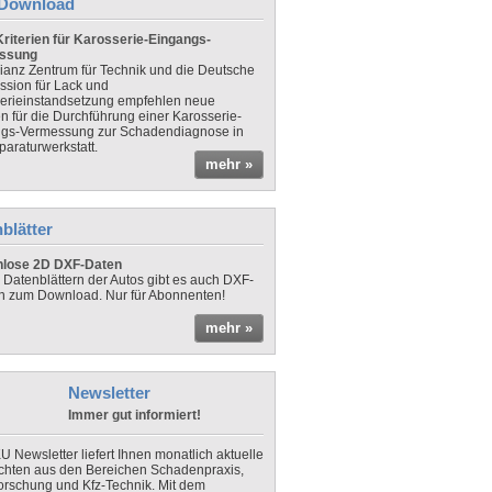
Download
riterien für Karosserie-Eingangs-
ssung
lianz Zentrum für Technik und die Deutsche
sion für Lack und
erieinstandsetzung empfehlen neue
en für die Durchführung einer Karosserie-
gs-Vermessung zur Schadendiagnose in
paraturwerkstatt.
mehr »
blätter
nlose 2D DXF-Daten
 Datenblättern der Autos gibt es auch DXF-
n zum Download. Nur für Abonnenten!
mehr »
Newsletter
Immer gut informiert!
U Newsletter liefert Ihnen monatlich aktuelle
chten aus den Bereichen Schadenpraxis,
forschung und Kfz-Technik. Mit dem