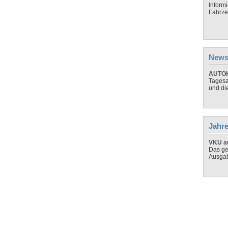
Inform
Fahrze
News
AUTOH
Tagesa
und di
Jahre
VKU au
Das ge
Ausga