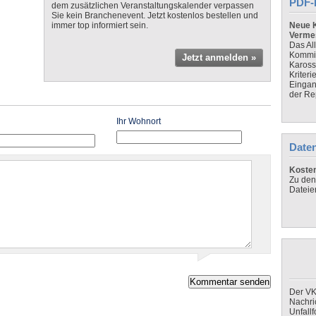
PDF-
dem zusätzlichen Veranstaltungskalender verpassen
Sie kein Branchenevent. Jetzt kostenlos bestellen und
immer top informiert sein.
Neue K
Verme
Das Al
Kommis
Jetzt anmelden »
Kaross
Kriteri
Eingan
der Re
Ihr Wohnort
Daten
Koste
Zu den
Dateie
Der VK
Nachri
Unfall