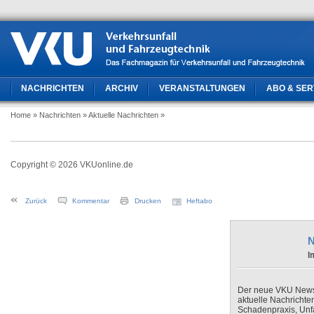
NACHRICHTEN
ARCHIV
VERANSTALTUNGEN
ABO & SER
Home
» Nachrichten
» Aktuelle Nachrichten
»
Copyright © 2026 VKUonline.de
Zurück
Kommentar
Drucken
Heftabo
N
I
Der neue VKU Newsle
aktuelle Nachrichte
Schadenpraxis, Unfa