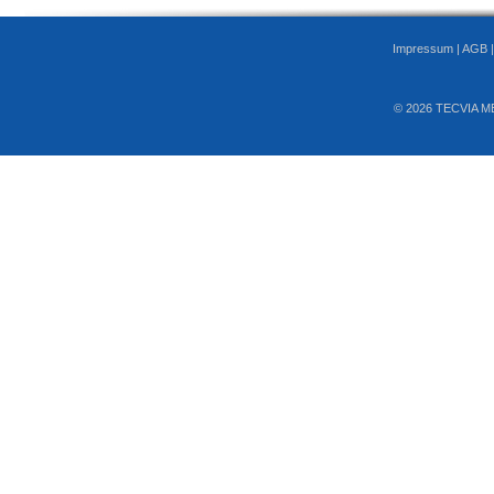
Impressum
|
AGB
© 2026 TECVIA M