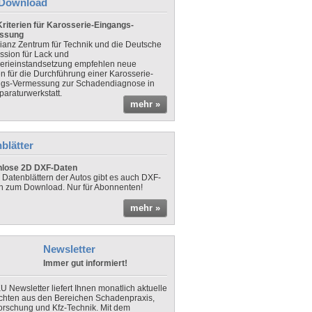
Download
riterien für Karosserie-Eingangs-
ssung
lianz Zentrum für Technik und die Deutsche
sion für Lack und
erieinstandsetzung empfehlen neue
en für die Durchführung einer Karosserie-
gs-Vermessung zur Schadendiagnose in
paraturwerkstatt.
mehr »
blätter
nlose 2D DXF-Daten
 Datenblättern der Autos gibt es auch DXF-
n zum Download. Nur für Abonnenten!
mehr »
Newsletter
Immer gut informiert!
U Newsletter liefert Ihnen monatlich aktuelle
chten aus den Bereichen Schadenpraxis,
forschung und Kfz-Technik. Mit dem