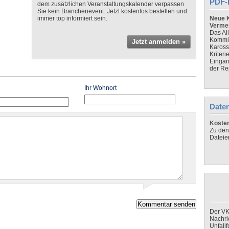
PDF-
dem zusätzlichen Veranstaltungskalender verpassen
Sie kein Branchenevent. Jetzt kostenlos bestellen und
immer top informiert sein.
Neue K
Verme
Das Al
Kommis
Jetzt anmelden »
Kaross
Kriteri
Eingan
der Re
Ihr Wohnort
Daten
Koste
Zu den
Dateie
Der VK
Nachri
Unfall