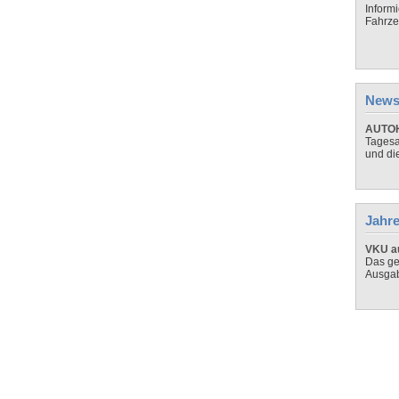
Inform
Fahrze
News
AUTOH
Tagesa
und di
Jahre
VKU au
Das ge
Ausga