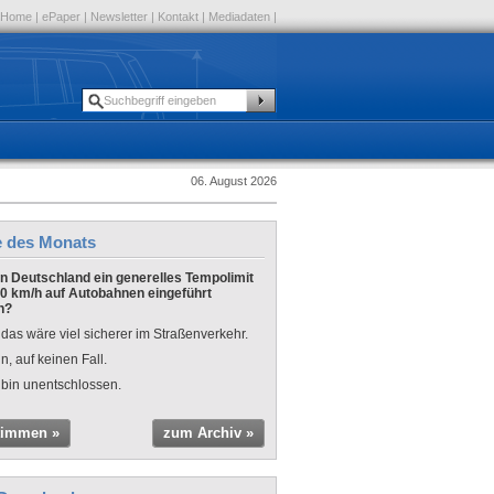
Home
|
ePaper
|
Newsletter
|
Kontakt
|
Mediadaten
|
06. August 2026
e des Monats
 in Deutschland ein generelles Tempolimit
0 km/h auf Autobahnen eingeführt
n?
 das wäre viel sicherer im Straßenverkehr.
n, auf keinen Fall.
 bin unentschlossen.
timmen »
zum Archiv »