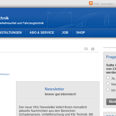
RSS
|
Anmelden
|
NSTALTUNGEN
ABO & SERVICE
JOB
SHOP
Frag
Sollte
von 13
werde
Heftabo
Ja,
Nei
Newsletter
Ich
Immer gut informiert!
Abs
Der neue VKU Newsletter liefert Ihnen monatlich
aktuelle Nachrichten aus den Bereichen
Schadenpraxis, Unfallforschung und Kfz-Technik. Mit