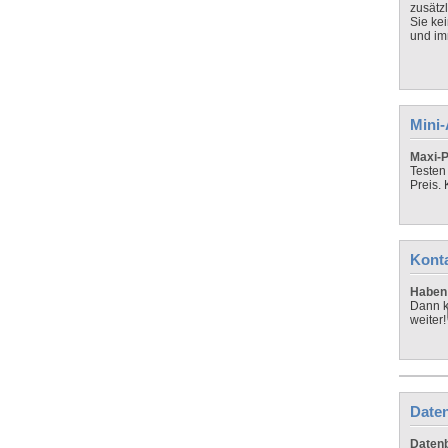
zusätz
Sie ke
und imm
Mini
Maxi-P
Testen
Preis.
Kont
Haben 
Dann k
weiter!
Daten
Datenb