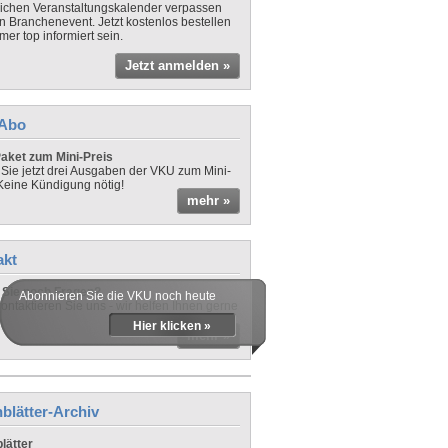
lichen Veranstaltungskalender verpassen
in Branchenevent. Jetzt kostenlos bestellen
er top informiert sein.
Jetzt anmelden »
-Abo
aket zum Mini-Preis
 Sie jetzt drei Ausgaben der VKU zum Mini-
 Keine Kündigung nötig!
mehr »
akt
Sie noch Fragen?
Abonnieren Sie die VKU noch heute
ontaktieren Sie uns - wir helfen Ihnen gerne
Hier klicken »
mehr »
blätter-Archiv
lätter