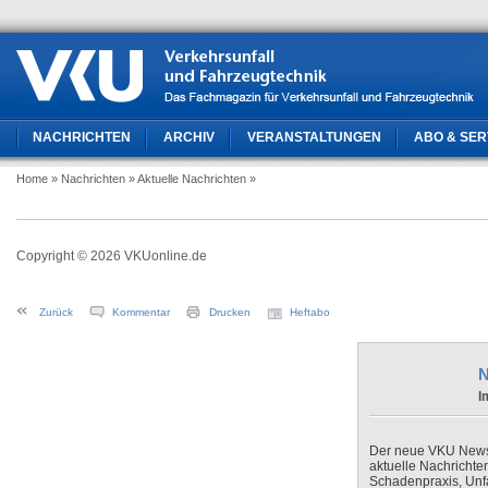
NACHRICHTEN
ARCHIV
VERANSTALTUNGEN
ABO & SER
Home
» Nachrichten
» Aktuelle Nachrichten
»
Copyright © 2026 VKUonline.de
Zurück
Kommentar
Drucken
Heftabo
N
I
Der neue VKU Newsle
aktuelle Nachrichte
Schadenpraxis, Unfa