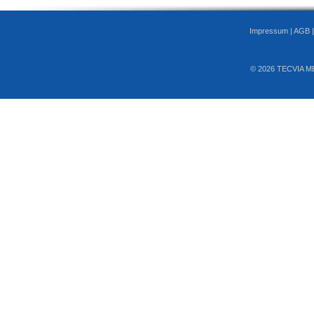
Impressum
|
AGB
© 2026 TECVIA M