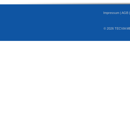
Impressum
|
AGB
© 2026 TECVIA M