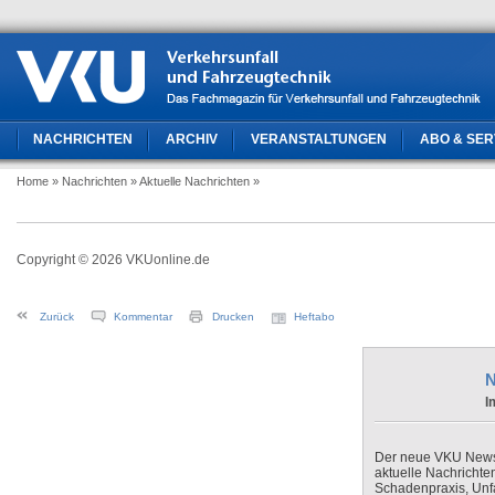
NACHRICHTEN
ARCHIV
VERANSTALTUNGEN
ABO & SER
Home
» Nachrichten
» Aktuelle Nachrichten
»
Copyright © 2026 VKUonline.de
Zurück
Kommentar
Drucken
Heftabo
N
I
Der neue VKU Newsle
aktuelle Nachrichte
Schadenpraxis, Unfa