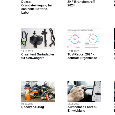
Dekra:
ZKF Branchentreff
Grundsteinlegung für
2024
das neue Batterie-
Labor
29.11.2023
16.11.2023
0
Crashtest Gurtadapter
TÜV-Report 2024 -
für Schwangere
Zentrale Ergebnisse
08.08.2023
14.06.2023
1
Recover-E-Bag
Autonomes Fahren -
Entwicklung