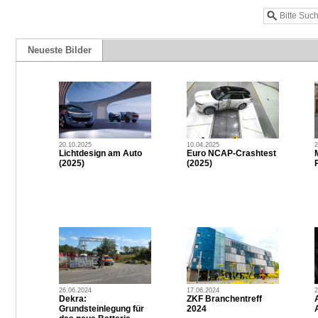
Neueste Bilder
20.10.2025
10.04.2025
2
Lichtdesign am Auto
Euro NCAP-Crashtest
(2025)
(2025)
P
26.06.2024
17.06.2024
2
Dekra:
ZKF Branchentreff
Grundsteinlegung für
2024