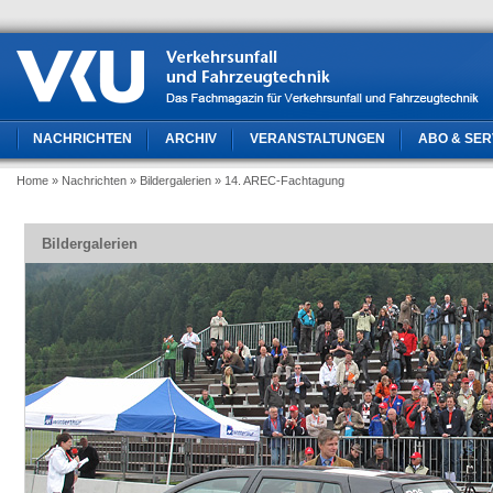
NACHRICHTEN
ARCHIV
VERANSTALTUNGEN
ABO & SER
Home
» Nachrichten
» Bildergalerien
» 14. AREC-Fachtagung
Bildergalerien