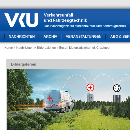
NACHRICHTEN
ARCHIV
VERANSTALTUNGEN
ABO & SER
Home
» Nachrichten
» Bildergalerien
» Bosch Motorradsicherheit Crashtest
Bildergalerien