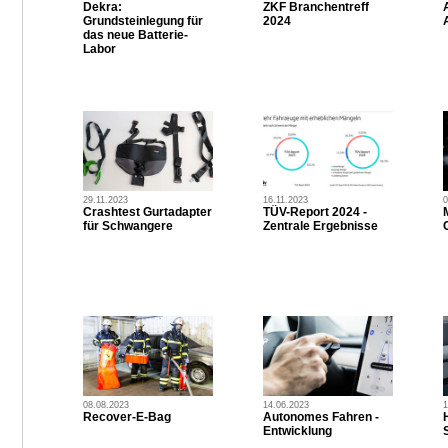
Dekra:
ZKF Branchentreff
Grundsteinlegung für
2024
das neue Batterie-
Labor
29.11.2023
16.11.2023
0
Crashtest Gurtadapter
TÜV-Report 2024 -
für Schwangere
Zentrale Ergebnisse
08.08.2023
14.06.2023
1
Recover-E-Bag
Autonomes Fahren -
Entwicklung