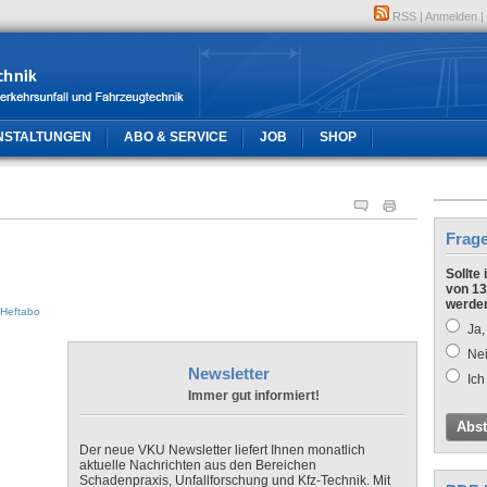
RSS
|
Anmelden
|
NSTALTUNGEN
ABO & SERVICE
JOB
SHOP
Frag
Sollte
von 13
werde
Heftabo
Ja,
Nei
Newsletter
Ich
Immer gut informiert!
Abs
Der neue VKU Newsletter liefert Ihnen monatlich
aktuelle Nachrichten aus den Bereichen
Schadenpraxis, Unfallforschung und Kfz-Technik. Mit