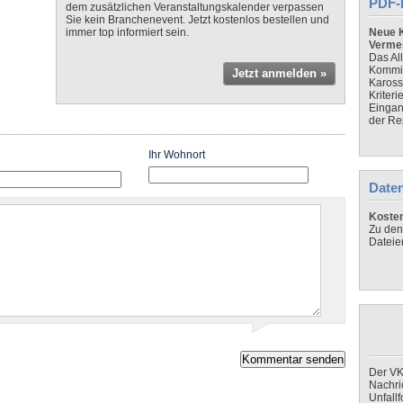
PDF-
dem zusätzlichen Veranstaltungskalender verpassen
Sie kein Branchenevent. Jetzt kostenlos bestellen und
immer top informiert sein.
Neue K
Verme
Das Al
Kommis
Jetzt anmelden »
Kaross
Kriteri
Eingan
der Re
Ihr Wohnort
Daten
Koste
Zu den
Dateie
Der VK
Nachri
Unfall