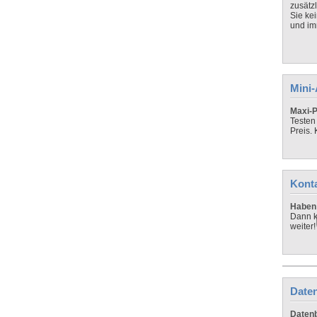
zusätz
Sie ke
und imm
Mini
Maxi-P
Testen
Preis.
Kont
Haben 
Dann k
weiter!
Daten
Datenb