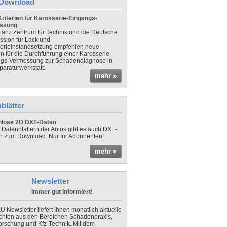
Download
riterien für Karosserie-Eingangs-
ssung
lianz Zentrum für Technik und die Deutsche
sion für Lack und
erieinstandsetzung empfehlen neue
en für die Durchführung einer Karosserie-
gs-Vermessung zur Schadendiagnose in
paraturwerkstatt.
mehr »
blätter
nlose 2D DXF-Daten
 Datenblättern der Autos gibt es auch DXF-
n zum Download. Nur für Abonnenten!
mehr »
Newsletter
Immer gut informiert!
U Newsletter liefert Ihnen monatlich aktuelle
chten aus den Bereichen Schadenpraxis,
forschung und Kfz-Technik. Mit dem