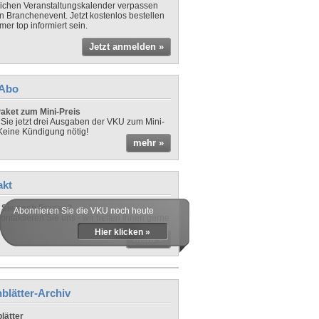
lichen Veranstaltungskalender verpassen
in Branchenevent. Jetzt kostenlos bestellen
er top informiert sein.
Jetzt anmelden »
-Abo
aket zum Mini-Preis
 Sie jetzt drei Ausgaben der VKU zum Mini-
 Keine Kündigung nötig!
mehr »
akt
Sie noch Fragen?
Abonnieren Sie die VKU noch heute
ontaktieren Sie uns - wir helfen Ihnen gerne
Hier klicken »
mehr »
blätter-Archiv
lätter