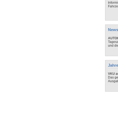
Inform
Fahrze
News
AUTOH
Tagesa
und di
Jahre
VKU au
Das ge
Ausga