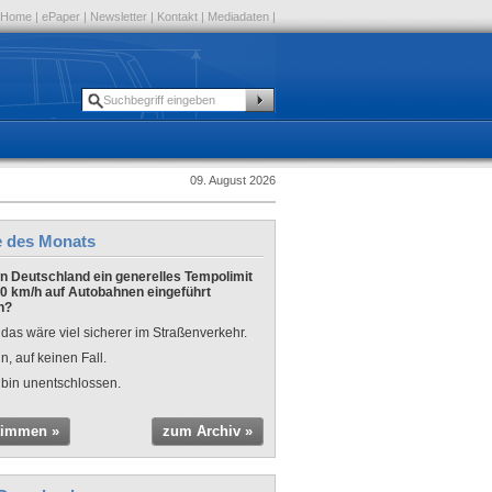
Home
|
ePaper
|
Newsletter
|
Kontakt
|
Mediadaten
|
09. August 2026
e des Monats
 in Deutschland ein generelles Tempolimit
0 km/h auf Autobahnen eingeführt
n?
 das wäre viel sicherer im Straßenverkehr.
n, auf keinen Fall.
 bin unentschlossen.
timmen »
zum Archiv »