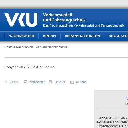
NACHRICHTEN
ARCHIV
VERANSTALTUNGEN
ABO & SER
Home
» Nachrichten
» Aktuelle Nachrichten
»
Copyright © 2026 VKUonline.de
Zurück
Kommentar
Drucken
Heftabo
N
I
Der neue VKU Newsle
aktuelle Nachrichte
Schadenpraxis, Unfa