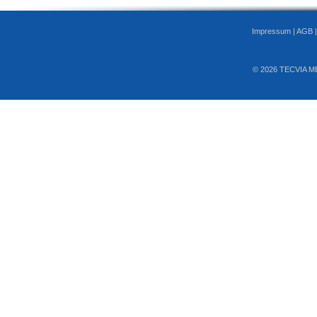
Impressum
|
AGB
© 2026 TECVIA M