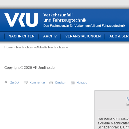
NACHRICHTEN
ARCHIV
VERANSTALTUNGEN
ABO & SER
Home
» Nachrichten
» Aktuelle Nachrichten
»
Copyright © 2026 VKUonline.de
Zurück
Kommentar
Drucken
Heftabo
N
I
Der neue VKU Newsle
aktuelle Nachrichte
Schadenpraxis, Unfa