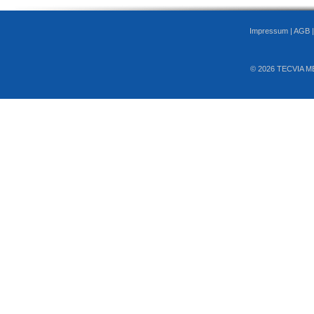
Impressum
|
AGB
© 2026 TECVIA M