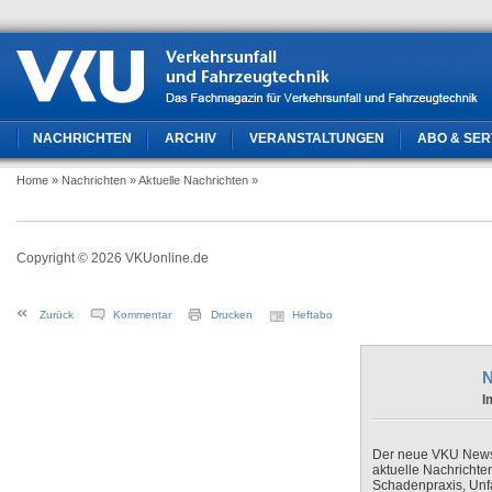
NACHRICHTEN
ARCHIV
VERANSTALTUNGEN
ABO & SER
Home
» Nachrichten
» Aktuelle Nachrichten
»
Copyright © 2026 VKUonline.de
Zurück
Kommentar
Drucken
Heftabo
N
I
Der neue VKU Newsle
aktuelle Nachrichte
Schadenpraxis, Unfa