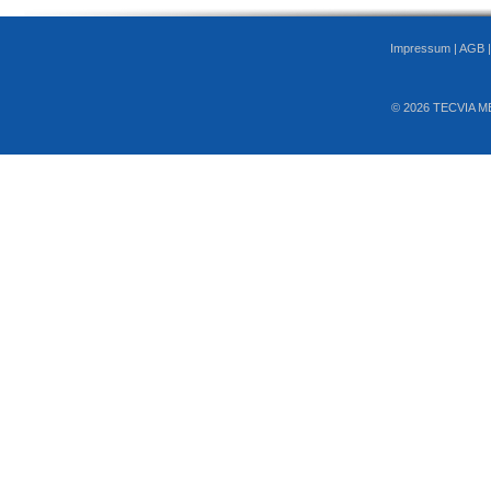
Impressum
|
AGB
© 2026 TECVIA M