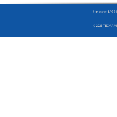
Impressum
|
AGB
© 2026 TECVIA M