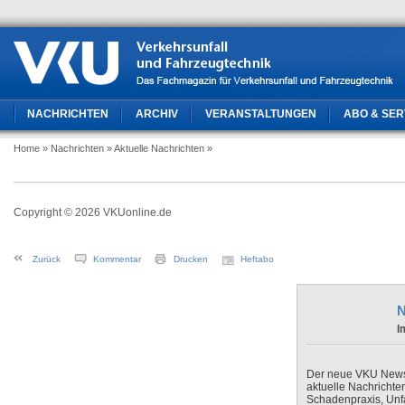
NACHRICHTEN
ARCHIV
VERANSTALTUNGEN
ABO & SER
Home
» Nachrichten
» Aktuelle Nachrichten
»
Copyright © 2026 VKUonline.de
Zurück
Kommentar
Drucken
Heftabo
N
I
Der neue VKU Newsle
aktuelle Nachrichte
Schadenpraxis, Unfa