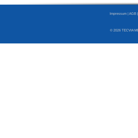
Impressum
|
AGB
© 2026 TECVIA M