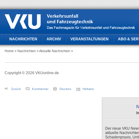
NACHRICHTEN
ARCHIV
VERANSTALTUNGEN
ABO & SER
Home
» Nachrichten
» Aktuelle Nachrichten
»
Copyright © 2026 VKUonline.de
Zurück
Kommentar
Drucken
Heftabo
N
I
Der neue VKU Newsle
aktuelle Nachrichte
Schadenpraxis, Unfa