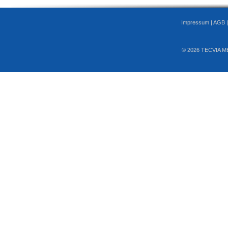
Impressum
|
AGB
© 2026 TECVIA M