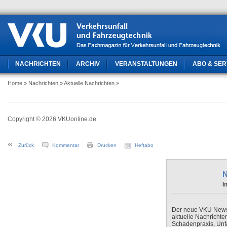
NACHRICHTEN
ARCHIV
VERANSTALTUNGEN
ABO & SER
Home
» Nachrichten
» Aktuelle Nachrichten
»
Copyright © 2026 VKUonline.de
Zurück
Kommentar
Drucken
Heftabo
N
I
Der neue VKU Newsle
aktuelle Nachrichte
Schadenpraxis, Unfa