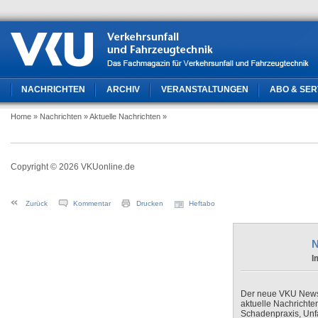
NACHRICHTEN
ARCHIV
VERANSTALTUNGEN
ABO & SER
Home
» Nachrichten
» Aktuelle Nachrichten
»
Copyright © 2026 VKUonline.de
Zurück
Kommentar
Drucken
Heftabo
N
I
Der neue VKU Newsle
aktuelle Nachrichte
Schadenpraxis, Unfa