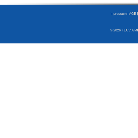
Impressum
|
AGB
© 2026 TECVIA M