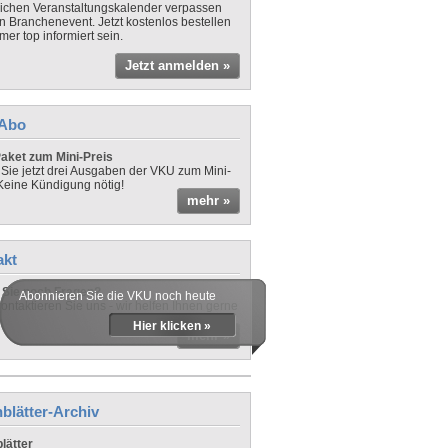
lichen Veranstaltungskalender verpassen
in Branchenevent. Jetzt kostenlos bestellen
er top informiert sein.
Jetzt anmelden »
-Abo
aket zum Mini-Preis
 Sie jetzt drei Ausgaben der VKU zum Mini-
 Keine Kündigung nötig!
mehr »
akt
Sie noch Fragen?
Abonnieren Sie die VKU noch heute
ontaktieren Sie uns - wir helfen Ihnen gerne
Hier klicken »
mehr »
blätter-Archiv
lätter