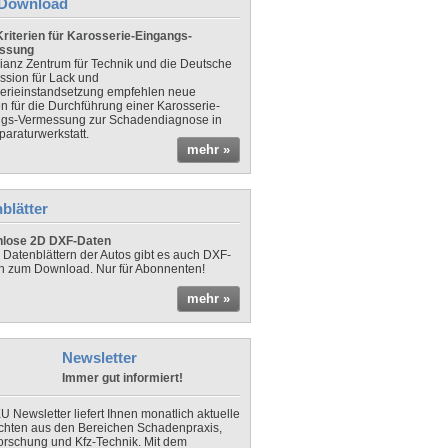
Download
riterien für Karosserie-Eingangs-
ssung
lianz Zentrum für Technik und die Deutsche
sion für Lack und
erieinstandsetzung empfehlen neue
en für die Durchführung einer Karosserie-
gs-Vermessung zur Schadendiagnose in
paraturwerkstatt.
mehr »
blätter
nlose 2D DXF-Daten
 Datenblättern der Autos gibt es auch DXF-
n zum Download. Nur für Abonnenten!
mehr »
Newsletter
Immer gut informiert!
U Newsletter liefert Ihnen monatlich aktuelle
chten aus den Bereichen Schadenpraxis,
forschung und Kfz-Technik. Mit dem