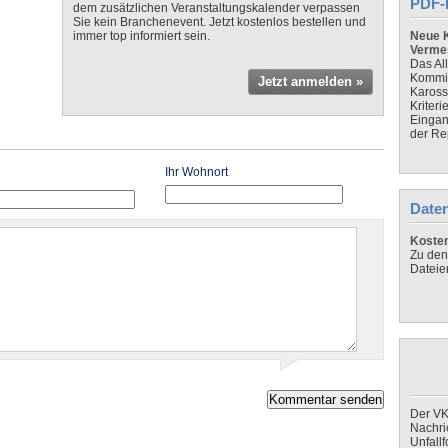
PDF-
dem zusätzlichen Veranstaltungskalender verpassen
Sie kein Branchenevent. Jetzt kostenlos bestellen und
immer top informiert sein.
Neue K
Verme
Das Al
Kommis
Jetzt anmelden »
Kaross
Kriteri
Eingan
der Re
Ihr Wohnort
Daten
Koste
Zu den
Dateie
Der VK
Nachri
Unfall