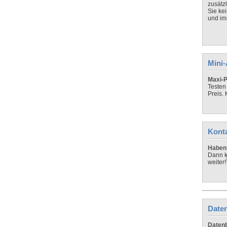
zusätz
Sie ke
und imm
Mini
Maxi-P
Testen
Preis.
Kont
Haben 
Dann k
weiter!
Daten
Datenb