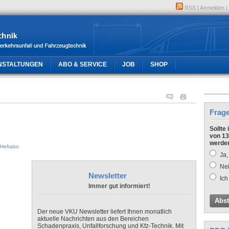
RSS
|
Anmelden
|
NSTALTUNGEN
ABO & SERVICE
JOB
SHOP
Frag
Sollte
von 13
werde
Heftabo
Ja,
Nei
Newsletter
Ich
Immer gut informiert!
Abs
Der neue VKU Newsletter liefert Ihnen monatlich
aktuelle Nachrichten aus den Bereichen
Schadenpraxis, Unfallforschung und Kfz-Technik. Mit