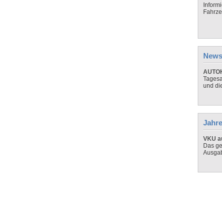
Inform
Fahrze
News
AUTOH
Tagesa
und di
Jahre
VKU au
Das ge
Ausga