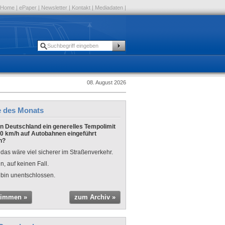
Home
|
ePaper
|
Newsletter
|
Kontakt
|
Mediadaten
|
08. August 2026
e des Monats
 in Deutschland ein generelles Tempolimit
0 km/h auf Autobahnen eingeführt
n?
 das wäre viel sicherer im Straßenverkehr.
n, auf keinen Fall.
 bin unentschlossen.
timmen »
zum Archiv »