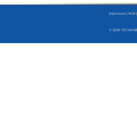
Impressum
|
AGB
© 2026 TECVIA M