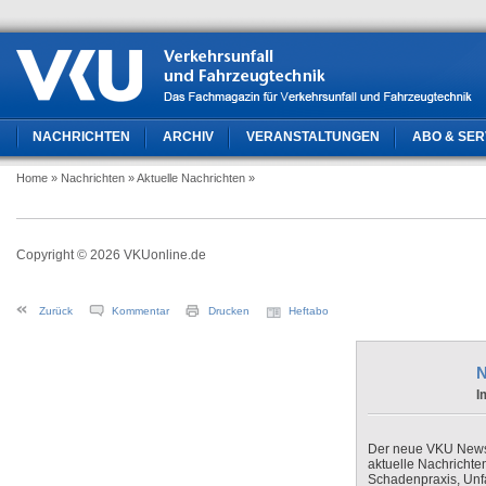
NACHRICHTEN
ARCHIV
VERANSTALTUNGEN
ABO & SER
Home
» Nachrichten
» Aktuelle Nachrichten
»
Copyright © 2026 VKUonline.de
Zurück
Kommentar
Drucken
Heftabo
N
I
Der neue VKU Newsle
aktuelle Nachrichte
Schadenpraxis, Unfa