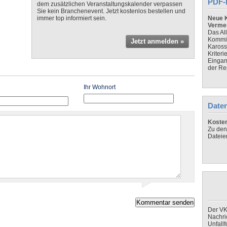
PDF-
dem zusätzlichen Veranstaltungskalender verpassen
Sie kein Branchenevent. Jetzt kostenlos bestellen und
immer top informiert sein.
Neue K
Verme
Das Al
Kommis
Jetzt anmelden »
Kaross
Kriteri
Eingan
der Re
Ihr Wohnort
Daten
Koste
Zu den
Dateie
Der VK
Nachri
Unfall