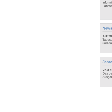
Inform
Fahrze
News
AUTOH
Tagesa
und di
Jahre
VKU au
Das ge
Ausga