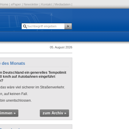
Home
|
ePaper
|
Newsletter
|
Kontakt
|
Mediadaten
|
05. August 2026
e des Monats
 in Deutschland ein generelles Tempolimit
0 km/h auf Autobahnen eingeführt
n?
 das wäre viel sicherer im Straßenverkehr.
n, auf keinen Fall.
 bin unentschlossen.
timmen »
zum Archiv »