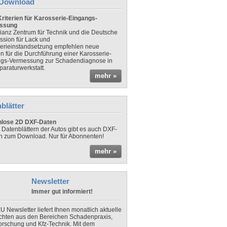
Download
riterien für Karosserie-Eingangs-
ssung
lianz Zentrum für Technik und die Deutsche
sion für Lack und
erieinstandsetzung empfehlen neue
en für die Durchführung einer Karosserie-
gs-Vermessung zur Schadendiagnose in
paraturwerkstatt.
mehr »
blätter
nlose 2D DXF-Daten
 Datenblättern der Autos gibt es auch DXF-
n zum Download. Nur für Abonnenten!
mehr »
Newsletter
Immer gut informiert!
U Newsletter liefert Ihnen monatlich aktuelle
chten aus den Bereichen Schadenpraxis,
forschung und Kfz-Technik. Mit dem