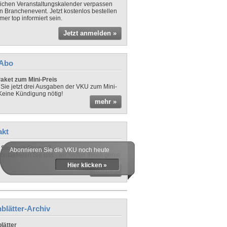
lichen Veranstaltungskalender verpassen
in Branchenevent. Jetzt kostenlos bestellen
er top informiert sein.
Jetzt anmelden »
-Abo
aket zum Mini-Preis
 Sie jetzt drei Ausgaben der VKU zum Mini-
 Keine Kündigung nötig!
mehr »
akt
Sie noch Fragen?
Abonnieren Sie die VKU noch heute
ontaktieren Sie uns - wir helfen Ihnen gerne
Hier klicken »
mehr »
blätter-Archiv
lätter