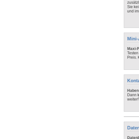
zusätz
Sie ke
und imm
Mini
Maxi-P
Testen
Preis.
Kont
Haben 
Dann k
weiter!
Daten
Datenb