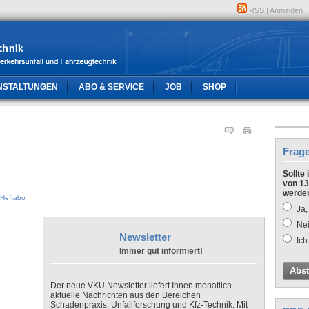
RSS
|
Anmelden
|
NSTALTUNGEN
ABO & SERVICE
JOB
SHOP
Frag
Sollte
von 13
werde
Heftabo
Ja,
Nei
Newsletter
Ich
Immer gut informiert!
Abs
Der neue VKU Newsletter liefert Ihnen monatlich
aktuelle Nachrichten aus den Bereichen
Schadenpraxis, Unfallforschung und Kfz-Technik. Mit