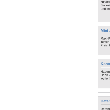
zusätz
Sie ke
und imm
Mini
Maxi-P
Testen
Preis.
Kont
Haben 
Dann k
weiter!
Daten
Datenb