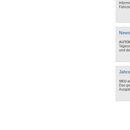
Inform
Fahrze
News
AUTOH
Tagesa
und di
Jahre
VKU au
Das ge
Ausga