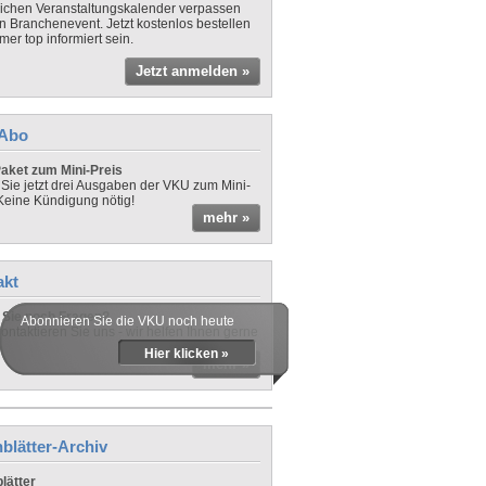
lichen Veranstaltungskalender verpassen
in Branchenevent. Jetzt kostenlos bestellen
er top informiert sein.
Jetzt anmelden »
-Abo
aket zum Mini-Preis
 Sie jetzt drei Ausgaben der VKU zum Mini-
 Keine Kündigung nötig!
mehr »
akt
Sie noch Fragen?
Abonnieren Sie die VKU noch heute
ontaktieren Sie uns - wir helfen Ihnen gerne
Hier klicken »
mehr »
blätter-Archiv
lätter