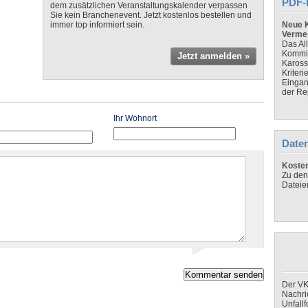
PDF-
dem zusätzlichen Veranstaltungskalender verpassen
Sie kein Branchenevent. Jetzt kostenlos bestellen und
immer top informiert sein.
Neue K
Verme
Das Al
Kommis
Jetzt anmelden »
Kaross
Kriteri
Eingan
der Re
Ihr Wohnort
Daten
Koste
Zu den
Dateie
Der VK
Nachri
Unfall