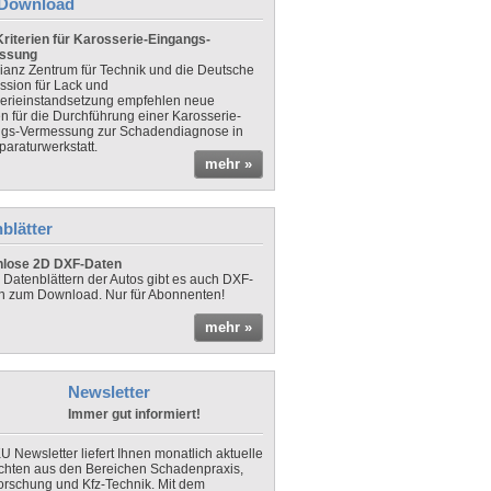
Download
riterien für Karosserie-Eingangs-
ssung
lianz Zentrum für Technik und die Deutsche
sion für Lack und
erieinstandsetzung empfehlen neue
en für die Durchführung einer Karosserie-
gs-Vermessung zur Schadendiagnose in
paraturwerkstatt.
mehr »
blätter
nlose 2D DXF-Daten
 Datenblättern der Autos gibt es auch DXF-
n zum Download. Nur für Abonnenten!
mehr »
Newsletter
Immer gut informiert!
U Newsletter liefert Ihnen monatlich aktuelle
chten aus den Bereichen Schadenpraxis,
forschung und Kfz-Technik. Mit dem