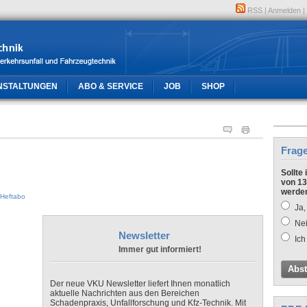
RSS
|
Anmelden
|
NSTALTUNGEN
ABO & SERVICE
JOB
SHOP
Frag
Sollte
von 13
werde
Heftabo
Ja,
Nei
Newsletter
Ich
Immer gut informiert!
Abs
Der neue VKU Newsletter liefert Ihnen monatlich
aktuelle Nachrichten aus den Bereichen
Schadenpraxis, Unfallforschung und Kfz-Technik. Mit