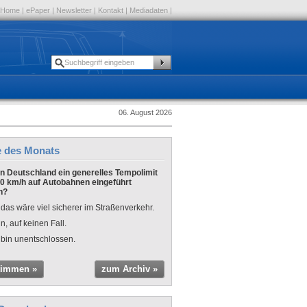
Home
|
ePaper
|
Newsletter
|
Kontakt
|
Mediadaten
|
06. August 2026
e des Monats
 in Deutschland ein generelles Tempolimit
0 km/h auf Autobahnen eingeführt
n?
 das wäre viel sicherer im Straßenverkehr.
n, auf keinen Fall.
 bin unentschlossen.
timmen »
zum Archiv »