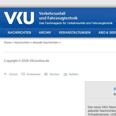
NACHRICHTEN
ARCHIV
VERANSTALTUNGEN
ABO & SER
Home
» Nachrichten
» Aktuelle Nachrichten
»
Copyright © 2026 VKUonline.de
Zurück
Kommentar
Drucken
Heftabo
N
I
Der neue VKU Newsle
aktuelle Nachrichte
Schadenpraxis, Unfa