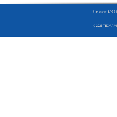
Impressum
|
AGB
© 2026 TECVIA M