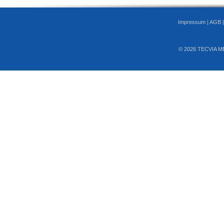
Impressum
|
AGB
© 2026 TECVIA M