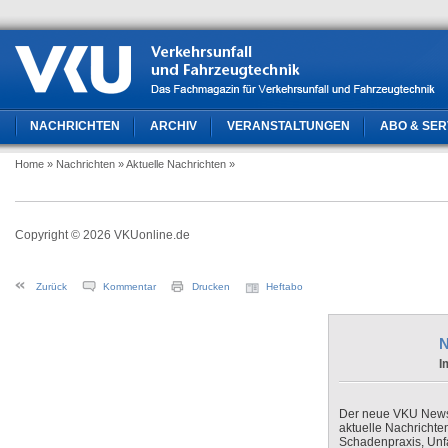
NACHRICHTEN
ARCHIV
VERANSTALTUNGEN
ABO & SER
Home
» Nachrichten
» Aktuelle Nachrichten
»
Copyright © 2026 VKUonline.de
Zurück
Kommentar
Drucken
Heftabo
N
I
Der neue VKU Newsle
aktuelle Nachrichte
Schadenpraxis, Unfa