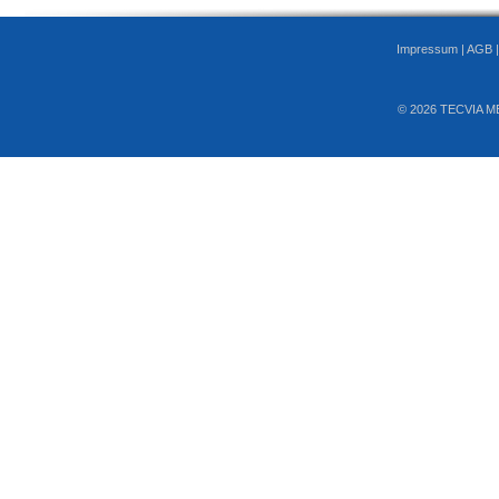
Impressum
|
AGB
© 2026 TECVIA M