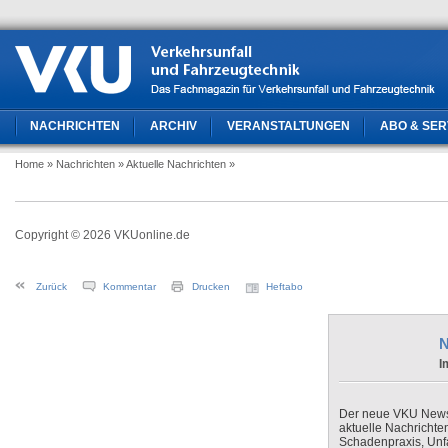
NACHRICHTEN
ARCHIV
VERANSTALTUNGEN
ABO & SER
Home
» Nachrichten
» Aktuelle Nachrichten
»
Copyright © 2026 VKUonline.de
Zurück
Kommentar
Drucken
Heftabo
N
I
Der neue VKU Newsle
aktuelle Nachrichte
Schadenpraxis, Unfa