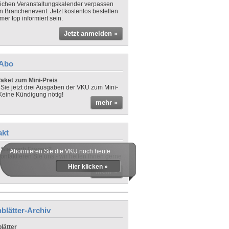
lichen Veranstaltungskalender verpassen
in Branchenevent. Jetzt kostenlos bestellen
er top informiert sein.
Jetzt anmelden »
-Abo
aket zum Mini-Preis
 Sie jetzt drei Ausgaben der VKU zum Mini-
 Keine Kündigung nötig!
mehr »
akt
Sie noch Fragen?
Abonnieren Sie die VKU noch heute
ontaktieren Sie uns - wir helfen Ihnen gerne
Hier klicken »
mehr »
blätter-Archiv
lätter