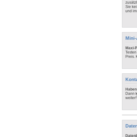
zusätz
Sie ke
und imm
Mini
Maxi-P
Testen
Preis.
Kont
Haben 
Dann k
weiter!
Daten
Datenb