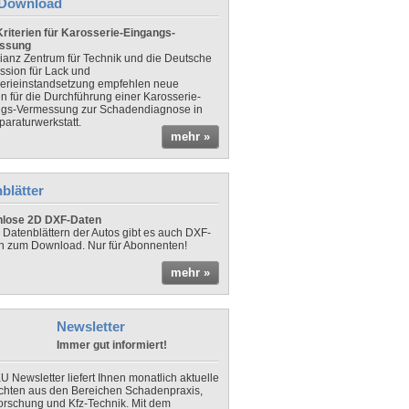
Download
riterien für Karosserie-Eingangs-
ssung
lianz Zentrum für Technik und die Deutsche
sion für Lack und
erieinstandsetzung empfehlen neue
en für die Durchführung einer Karosserie-
gs-Vermessung zur Schadendiagnose in
paraturwerkstatt.
mehr »
blätter
nlose 2D DXF-Daten
 Datenblättern der Autos gibt es auch DXF-
n zum Download. Nur für Abonnenten!
mehr »
Newsletter
Immer gut informiert!
U Newsletter liefert Ihnen monatlich aktuelle
chten aus den Bereichen Schadenpraxis,
forschung und Kfz-Technik. Mit dem