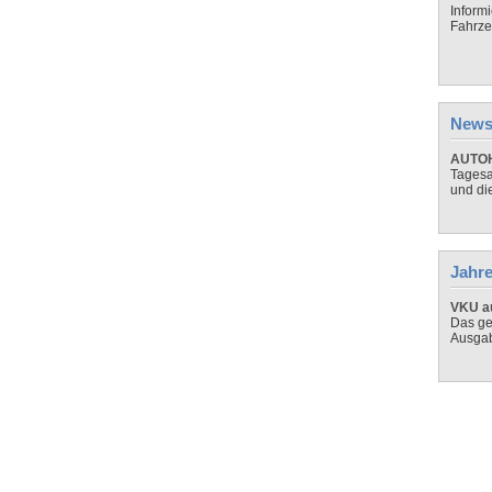
Inform
Fahrze
News
AUTOH
Tagesa
und di
Jahre
VKU au
Das ge
Ausga