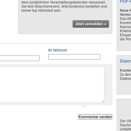
PDF-
dem zusätzlichen Veranstaltungskalender verpassen
Sie kein Branchenevent. Jetzt kostenlos bestellen und
immer top informiert sein.
Neue K
Verme
Das Al
Kommis
Jetzt anmelden »
Kaross
Kriteri
Eingan
der Re
Ihr Wohnort
Daten
Koste
Zu den
Dateie
Der VK
Nachri
Unfall