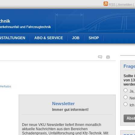
RSS
|
Anmelden
|
NSTALTUNGEN
ABO & SERVICE
JOB
SHOP
Frag
Sollte
von 13
werde
Heftabo
Ja,
Nei
Newsletter
Ich
Immer gut informiert!
Abs
Der neue VKU Newsletter liefert Ihnen monatlich
aktuelle Nachrichten aus den Bereichen
Schadenpraxis, Unfallforschung und Kfz-Technik. Mit