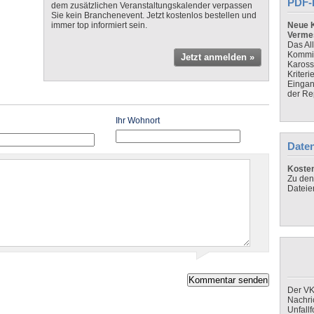
PDF-
dem zusätzlichen Veranstaltungskalender verpassen
Sie kein Branchenevent. Jetzt kostenlos bestellen und
immer top informiert sein.
Neue K
Verme
Das Al
Kommis
Jetzt anmelden »
Kaross
Kriteri
Eingan
der Re
Ihr Wohnort
Daten
Koste
Zu den
Dateie
Der VK
Nachri
Unfall