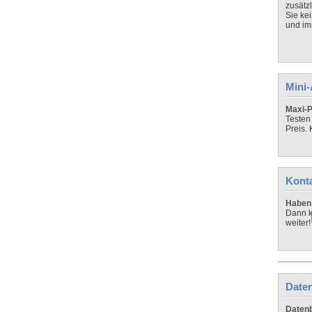
zusätz
Sie ke
und imm
Mini
Maxi-P
Testen
Preis.
Kont
Haben 
Dann k
weiter!
Daten
Datenb