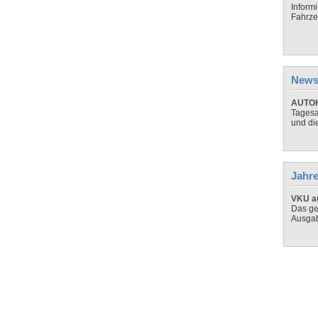
Inform
Fahrze
News
AUTOH
Tagesa
und di
Jahre
VKU au
Das ge
Ausga