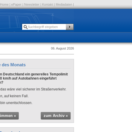
Home
|
ePaper
|
Newsletter
|
Kontakt
|
Mediadaten
|
06. August 2026
e des Monats
 in Deutschland ein generelles Tempolimit
0 km/h auf Autobahnen eingeführt
n?
 das wäre viel sicherer im Straßenverkehr.
n, auf keinen Fall.
 bin unentschlossen.
timmen »
zum Archiv »