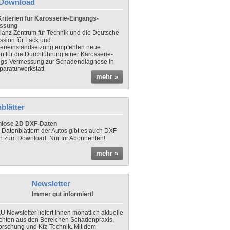
Download
riterien für Karosserie-Eingangs-
ssung
lianz Zentrum für Technik und die Deutsche
sion für Lack und
erieinstandsetzung empfehlen neue
en für die Durchführung einer Karosserie-
gs-Vermessung zur Schadendiagnose in
paraturwerkstatt.
mehr »
blätter
nlose 2D DXF-Daten
 Datenblättern der Autos gibt es auch DXF-
n zum Download. Nur für Abonnenten!
mehr »
Newsletter
Immer gut informiert!
U Newsletter liefert Ihnen monatlich aktuelle
chten aus den Bereichen Schadenpraxis,
forschung und Kfz-Technik. Mit dem