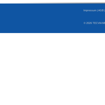
Impressum
|
AGB
© 2026 TECVIA M