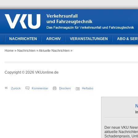
NACHRICHTEN
ARCHIV
VERANSTALTUNGEN
ABO & SER
Home
» Nachrichten
» Aktuelle Nachrichten
»
Copyright © 2026 VKUonline.de
Zurück
Kommentar
Drucken
Heftabo
N
I
Der neue VKU Newsle
aktuelle Nachrichte
Schadenpraxis, Unfa