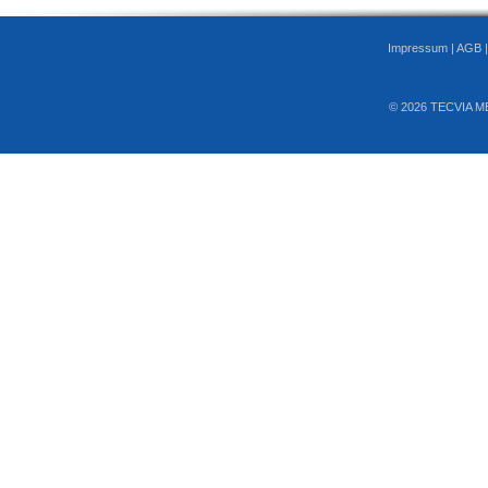
Impressum
|
AGB
© 2026 TECVIA M