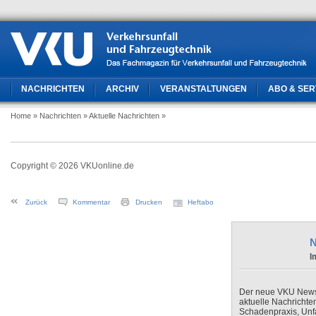
NACHRICHTEN
ARCHIV
VERANSTALTUNGEN
ABO & SER
Home
» Nachrichten
» Aktuelle Nachrichten
»
Copyright © 2026 VKUonline.de
Zurück
Kommentar
Drucken
Heftabo
N
I
Der neue VKU Newsle
aktuelle Nachrichte
Schadenpraxis, Unfa