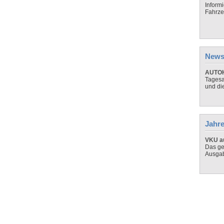
Inform
Fahrze
News
AUTOH
Tagesa
und di
Jahre
VKU au
Das ge
Ausga