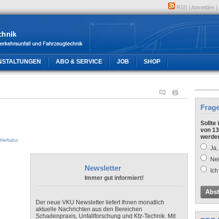
RSS
|
Anmelden
|
NSTALTUNGEN
ABO & SERVICE
JOB
SHOP
Frag
Sollte
von 13
werde
Heftabo
Ja,
Nei
Newsletter
Ich
Immer gut informiert!
Abs
Der neue VKU Newsletter liefert Ihnen monatlich
aktuelle Nachrichten aus den Bereichen
Schadenpraxis, Unfallforschung und Kfz-Technik. Mit