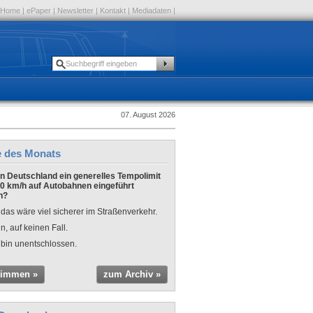
Home
|
ePaper
|
Newsletter
|
Kontakt
|
Mediadaten
|
07. August 2026
e des Monats
 in Deutschland ein generelles Tempolimit
0 km/h auf Autobahnen eingeführt
n?
 das wäre viel sicherer im Straßenverkehr.
n, auf keinen Fall.
 bin unentschlossen.
timmen »
zum Archiv »