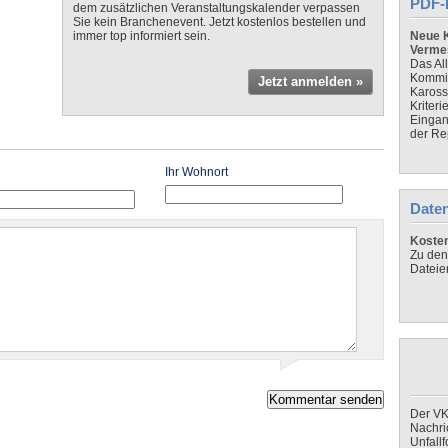
PDF-
dem zusätzlichen Veranstaltungskalender verpassen
Sie kein Branchenevent. Jetzt kostenlos bestellen und
immer top informiert sein.
Neue K
Verme
Das Al
Kommis
Jetzt anmelden »
Kaross
Kriteri
Eingan
der Re
Ihr Wohnort
Daten
Koste
Zu den
Dateie
Der VK
Nachri
Unfall