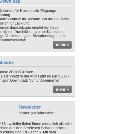
Download
riterien für Karosserie-Eingangs-
ssung
lianz Zentrum für Technik und die Deutsche
sion für Lack und
erieinstandsetzung empfehlen neue
en für die Durchführung einer Karosserie-
gs-Vermessung zur Schadendiagnose in
paraturwerkstatt.
mehr »
blätter
nlose 2D DXF-Daten
 Datenblättern der Autos gibt es auch DXF-
n zum Download. Nur für Abonnenten!
mehr »
Newsletter
Immer gut informiert!
U Newsletter liefert Ihnen monatlich aktuelle
chten aus den Bereichen Schadenpraxis,
forschung und Kfz-Technik. Mit dem