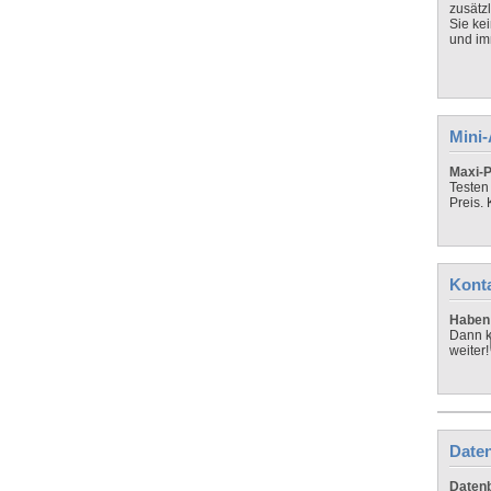
zusätz
Sie ke
und imm
Mini
Maxi-P
Testen
Preis.
Kont
Haben 
Dann k
weiter!
Daten
Datenb