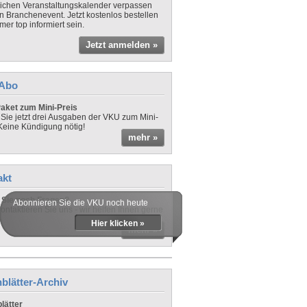
lichen Veranstaltungskalender verpassen
in Branchenevent. Jetzt kostenlos bestellen
er top informiert sein.
Jetzt anmelden »
-Abo
aket zum Mini-Preis
 Sie jetzt drei Ausgaben der VKU zum Mini-
 Keine Kündigung nötig!
mehr »
akt
Sie noch Fragen?
Abonnieren Sie die VKU noch heute
ontaktieren Sie uns - wir helfen Ihnen gerne
Hier klicken »
mehr »
blätter-Archiv
lätter