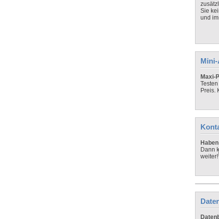
zusätz
Sie ke
und imm
Mini
Maxi-P
Testen
Preis.
Kont
Haben 
Dann k
weiter!
Daten
Datenb