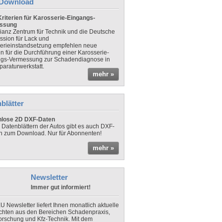
Download
riterien für Karosserie-Eingangs-
ssung
lianz Zentrum für Technik und die Deutsche
sion für Lack und
erieinstandsetzung empfehlen neue
en für die Durchführung einer Karosserie-
gs-Vermessung zur Schadendiagnose in
paraturwerkstatt.
mehr »
blätter
nlose 2D DXF-Daten
 Datenblättern der Autos gibt es auch DXF-
n zum Download. Nur für Abonnenten!
mehr »
Newsletter
Immer gut informiert!
U Newsletter liefert Ihnen monatlich aktuelle
chten aus den Bereichen Schadenpraxis,
forschung und Kfz-Technik. Mit dem