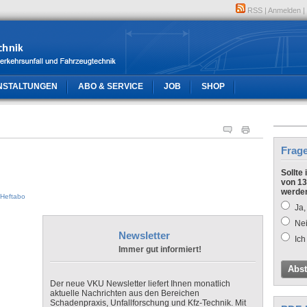
RSS
|
Anmelden
|
NSTALTUNGEN
ABO & SERVICE
JOB
SHOP
Frag
Sollte
von 13
werde
Heftabo
Ja,
Nei
Newsletter
Ich
Immer gut informiert!
Abs
Der neue VKU Newsletter liefert Ihnen monatlich
aktuelle Nachrichten aus den Bereichen
Schadenpraxis, Unfallforschung und Kfz-Technik. Mit