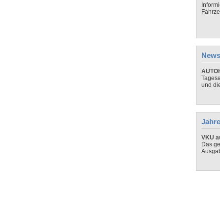
Inform
Fahrze
News
AUTOH
Tagesa
und di
Jahre
VKU au
Das ge
Ausga