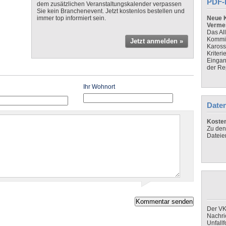
PDF-
dem zusätzlichen Veranstaltungskalender verpassen
Sie kein Branchenevent. Jetzt kostenlos bestellen und
immer top informiert sein.
Neue K
Verme
Das Al
Kommis
Jetzt anmelden »
Kaross
Kriteri
Eingan
der Re
Ihr Wohnort
Daten
Koste
Zu den
Dateie
Der VK
Nachri
Unfall