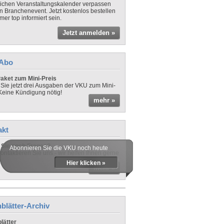
lichen Veranstaltungskalender verpassen
in Branchenevent. Jetzt kostenlos bestellen
er top informiert sein.
Jetzt anmelden »
-Abo
aket zum Mini-Preis
 Sie jetzt drei Ausgaben der VKU zum Mini-
 Keine Kündigung nötig!
mehr »
akt
Sie noch Fragen?
Abonnieren Sie die VKU noch heute
ontaktieren Sie uns - wir helfen Ihnen gerne
Hier klicken »
mehr »
blätter-Archiv
lätter