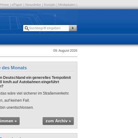
Home
|
ePaper
|
Newsletter
|
Kontakt
|
Mediadaten
|
09. August 2026
e des Monats
 in Deutschland ein generelles Tempolimit
0 km/h auf Autobahnen eingeführt
n?
 das wäre viel sicherer im Straßenverkehr.
n, auf keinen Fall.
 bin unentschlossen.
timmen »
zum Archiv »