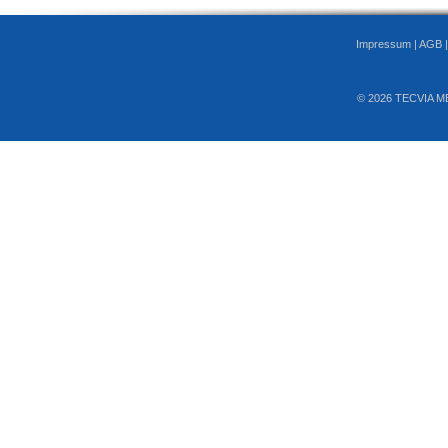
Impressum
|
AGB
© 2026 TECVIA M