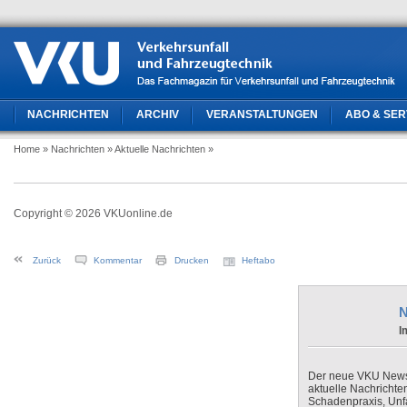
NACHRICHTEN
ARCHIV
VERANSTALTUNGEN
ABO & SER
Home
» Nachrichten
» Aktuelle Nachrichten
»
Copyright © 2026 VKUonline.de
Zurück
Kommentar
Drucken
Heftabo
N
I
Der neue VKU Newsle
aktuelle Nachrichte
Schadenpraxis, Unfa