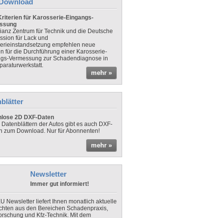
Download
riterien für Karosserie-Eingangs-
ssung
lianz Zentrum für Technik und die Deutsche
sion für Lack und
erieinstandsetzung empfehlen neue
en für die Durchführung einer Karosserie-
gs-Vermessung zur Schadendiagnose in
paraturwerkstatt.
mehr »
blätter
nlose 2D DXF-Daten
 Datenblättern der Autos gibt es auch DXF-
n zum Download. Nur für Abonnenten!
mehr »
Newsletter
Immer gut informiert!
U Newsletter liefert Ihnen monatlich aktuelle
chten aus den Bereichen Schadenpraxis,
forschung und Kfz-Technik. Mit dem