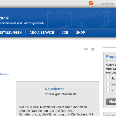
RSS
|
Anmelden
|
NSTALTUNGEN
ABO & SERVICE
JOB
SHOP
Frag
Sollte
von 13
werde
Heftabo
Ja,
Nei
Newsletter
Ich
Immer gut informiert!
Abs
Der neue VKU Newsletter liefert Ihnen monatlich
aktuelle Nachrichten aus den Bereichen
Schadenpraxis, Unfallforschung und Kfz-Technik. Mit