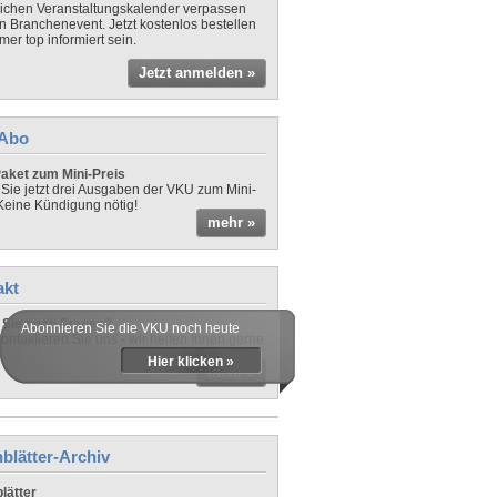
lichen Veranstaltungskalender verpassen
in Branchenevent. Jetzt kostenlos bestellen
er top informiert sein.
Jetzt anmelden »
-Abo
aket zum Mini-Preis
 Sie jetzt drei Ausgaben der VKU zum Mini-
 Keine Kündigung nötig!
mehr »
akt
Sie noch Fragen?
Abonnieren Sie die VKU noch heute
ontaktieren Sie uns - wir helfen Ihnen gerne
Hier klicken »
mehr »
blätter-Archiv
lätter