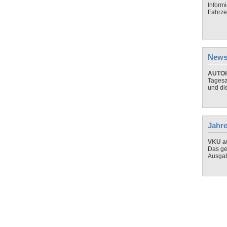
Inform
Fahrze
News
AUTOH
Tagesa
und di
Jahre
VKU au
Das ge
Ausga