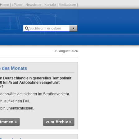
Home
|
ePaper
|
Newsletter
|
Kontakt
|
Mediadaten
|
06. August 2026
e des Monats
 in Deutschland ein generelles Tempolimit
0 km/h auf Autobahnen eingeführt
n?
 das wäre viel sicherer im Straßenverkehr.
n, auf keinen Fall.
 bin unentschlossen.
timmen »
zum Archiv »