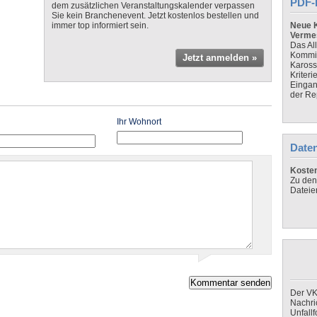
PDF-
dem zusätzlichen Veranstaltungskalender verpassen
Sie kein Branchenevent. Jetzt kostenlos bestellen und
immer top informiert sein.
Neue K
Verme
Das Al
Kommis
Jetzt anmelden »
Kaross
Kriteri
Eingan
der Re
Ihr Wohnort
Daten
Koste
Zu den
Dateie
Der VK
Nachri
Unfall