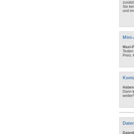
zusätz
Sie ke
und imm
Mini
Maxi-P
Testen
Preis.
Kont
Haben 
Dann k
weiter!
Daten
Datenb