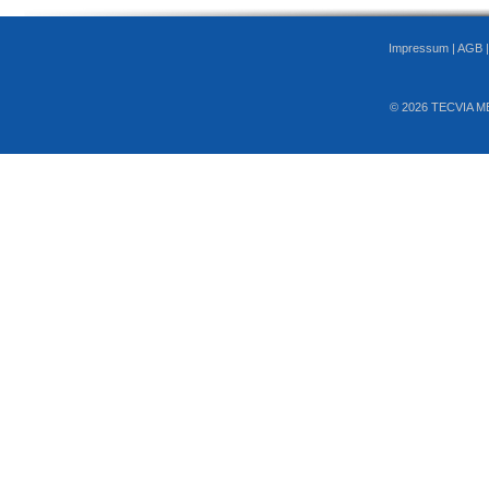
Impressum
|
AGB
© 2026 TECVIA M