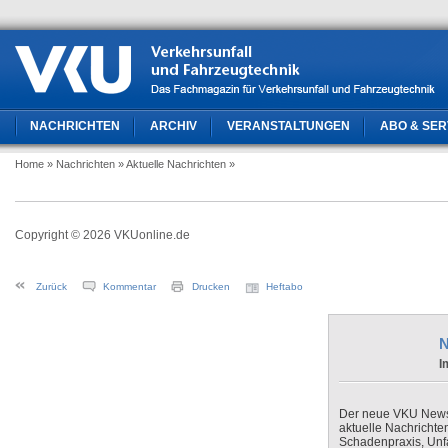
NACHRICHTEN
ARCHIV
VERANSTALTUNGEN
ABO & SER
Home
» Nachrichten
» Aktuelle Nachrichten
»
Copyright © 2026 VKUonline.de
Zurück
Kommentar
Drucken
Heftabo
N
I
Der neue VKU Newsle
aktuelle Nachrichte
Schadenpraxis, Unfa