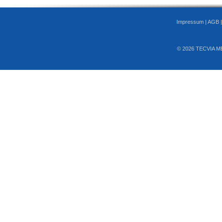
Impressum
|
AGB
© 2026 TECVIA M