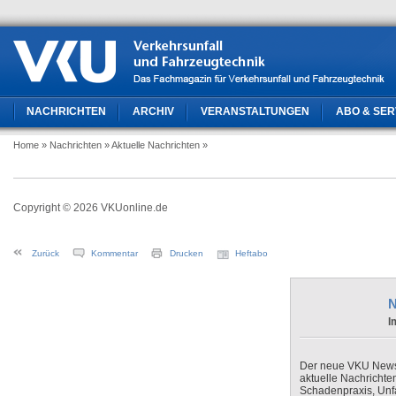
NACHRICHTEN
ARCHIV
VERANSTALTUNGEN
ABO & SER
Home
» Nachrichten
» Aktuelle Nachrichten
»
Copyright © 2026 VKUonline.de
Zurück
Kommentar
Drucken
Heftabo
N
I
Der neue VKU Newsle
aktuelle Nachrichte
Schadenpraxis, Unfa