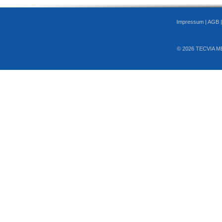
Impressum
|
AGB
© 2026 TECVIA M