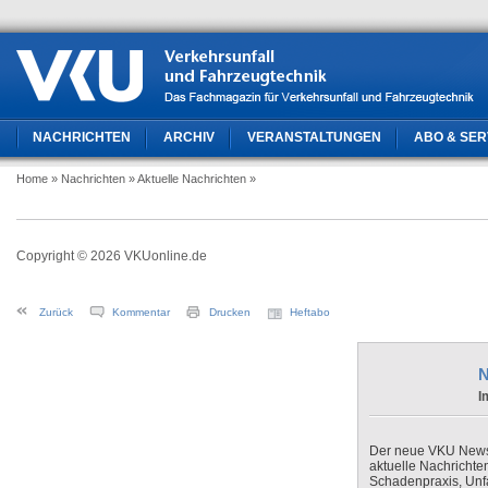
NACHRICHTEN
ARCHIV
VERANSTALTUNGEN
ABO & SER
Home
» Nachrichten
» Aktuelle Nachrichten
»
Copyright © 2026 VKUonline.de
Zurück
Kommentar
Drucken
Heftabo
N
I
Der neue VKU Newsle
aktuelle Nachrichte
Schadenpraxis, Unfa