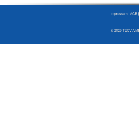
Impressum
|
AGB
© 2026 TECVIA M