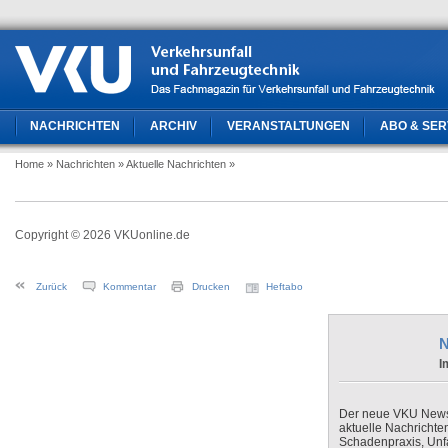
NACHRICHTEN
ARCHIV
VERANSTALTUNGEN
ABO & SER
Home
» Nachrichten
» Aktuelle Nachrichten
»
Copyright © 2026 VKUonline.de
Zurück
Kommentar
Drucken
Heftabo
N
I
Der neue VKU Newsle
aktuelle Nachrichte
Schadenpraxis, Unfa