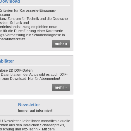
Download
riterien für Karosserie-Eingangs-
ssung
lianz Zentrum für Technik und die Deutsche
sion für Lack und
erieinstandsetzung empfehlen neue
en für die Durchführung einer Karosserie-
gs-Vermessung zur Schadendiagnose in
paraturwerkstatt.
mehr »
blätter
nlose 2D DXF-Daten
 Datenblättern der Autos gibt es auch DXF-
n zum Download. Nur für Abonnenten!
mehr »
Newsletter
Immer gut informiert!
U Newsletter liefert Ihnen monatlich aktuelle
chten aus den Bereichen Schadenpraxis,
forschung und Kfz-Technik. Mit dem