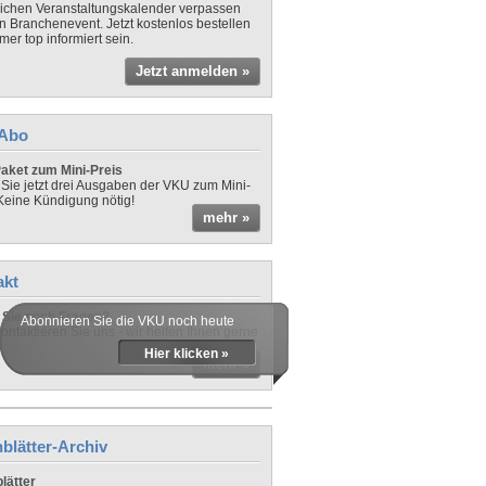
lichen Veranstaltungskalender verpassen
in Branchenevent. Jetzt kostenlos bestellen
er top informiert sein.
Jetzt anmelden »
-Abo
aket zum Mini-Preis
 Sie jetzt drei Ausgaben der VKU zum Mini-
 Keine Kündigung nötig!
mehr »
akt
Sie noch Fragen?
Abonnieren Sie die VKU noch heute
ontaktieren Sie uns - wir helfen Ihnen gerne
Hier klicken »
mehr »
blätter-Archiv
lätter