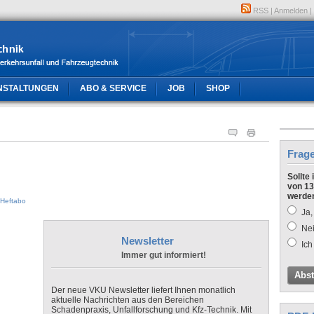
RSS
|
Anmelden
|
NSTALTUNGEN
ABO & SERVICE
JOB
SHOP
Frag
Sollte
von 13
werde
Heftabo
Ja,
Nei
Newsletter
Ich
Immer gut informiert!
Abs
Der neue VKU Newsletter liefert Ihnen monatlich
aktuelle Nachrichten aus den Bereichen
Schadenpraxis, Unfallforschung und Kfz-Technik. Mit