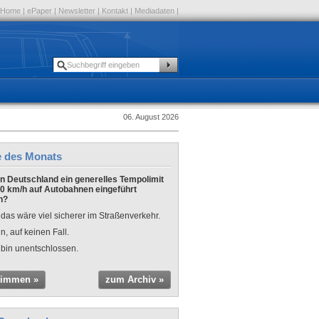
Home
|
ePaper
|
Newsletter
|
Kontakt
|
Mediadaten
|
06. August 2026
e des Monats
 in Deutschland ein generelles Tempolimit
0 km/h auf Autobahnen eingeführt
n?
 das wäre viel sicherer im Straßenverkehr.
n, auf keinen Fall.
 bin unentschlossen.
timmen »
zum Archiv »