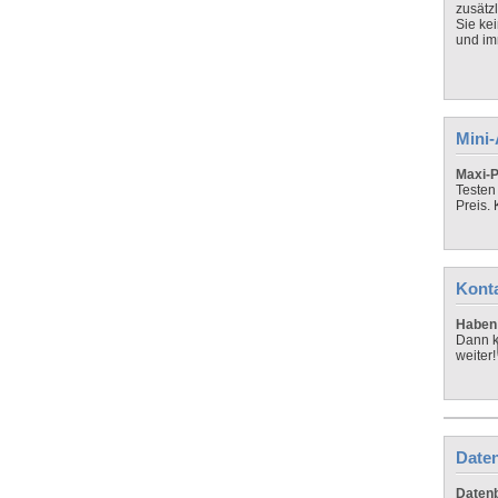
zusätz
Sie ke
und imm
Mini
Maxi-P
Testen
Preis.
Kont
Haben 
Dann k
weiter!
Daten
Datenb