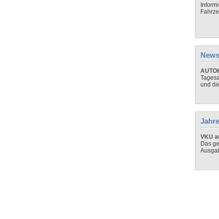
Inform
Fahrze
News
AUTOH
Tagesa
und di
Jahre
VKU au
Das ge
Ausga