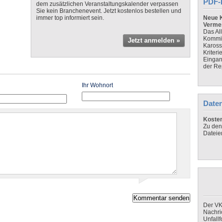
PDF-
dem zusätzlichen Veranstaltungskalender verpassen
Sie kein Branchenevent. Jetzt kostenlos bestellen und
immer top informiert sein.
Neue K
Verme
Das Al
Kommis
Jetzt anmelden »
Kaross
Kriteri
Eingan
der Re
Ihr Wohnort
Daten
Koste
Zu den
Dateie
Der VK
Nachri
Unfall