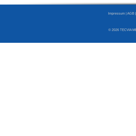
Impressum
|
AGB
© 2026 TECVIA M