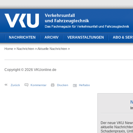
NACHRICHTEN
ARCHIV
VERANSTALTUNGEN
ABO & SER
Home
» Nachrichten
» Aktuelle Nachrichten
»
Copyright © 2026 VKUonline.de
Zurück
Kommentar
Drucken
Heftabo
N
I
Der neue VKU Newsle
aktuelle Nachrichte
Schadenpraxis, Unfa