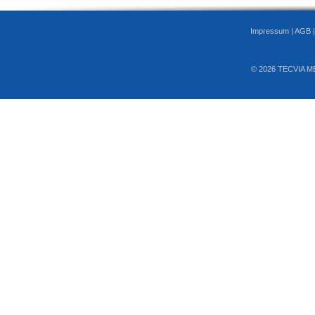
Impressum
|
AGB
© 2026 TECVIA M