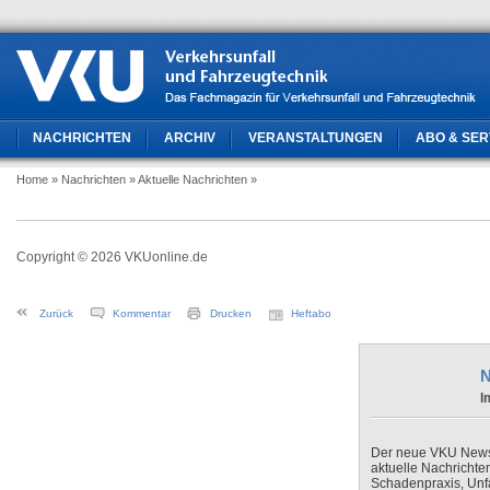
NACHRICHTEN
ARCHIV
VERANSTALTUNGEN
ABO & SER
Home
» Nachrichten
» Aktuelle Nachrichten
»
Copyright © 2026 VKUonline.de
Zurück
Kommentar
Drucken
Heftabo
N
I
Der neue VKU Newsle
aktuelle Nachrichte
Schadenpraxis, Unfa