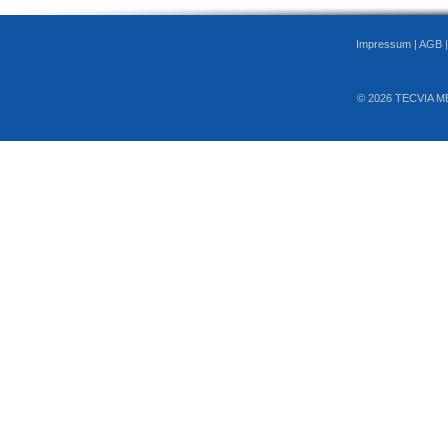
Impressum
|
AGB
© 2026 TECVIA M