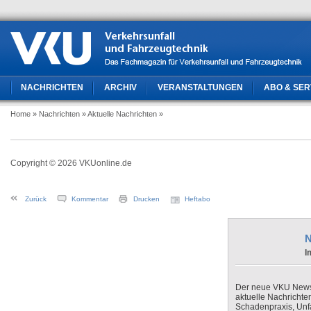
NACHRICHTEN
ARCHIV
VERANSTALTUNGEN
ABO & SER
Home
» Nachrichten
» Aktuelle Nachrichten
»
Copyright © 2026 VKUonline.de
Zurück
Kommentar
Drucken
Heftabo
N
I
Der neue VKU Newsle
aktuelle Nachrichte
Schadenpraxis, Unfa