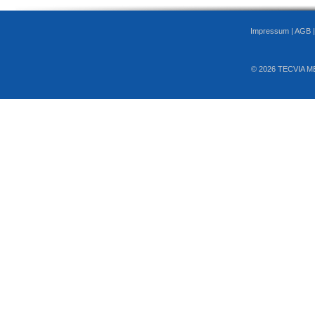
Impressum
|
AGB
© 2026 TECVIA M