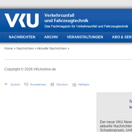
NACHRICHTEN
ARCHIV
VERANSTALTUNGEN
ABO & SER
Home
» Nachrichten
» Aktuelle Nachrichten
»
Copyright © 2026 VKUonline.de
Zurück
Kommentar
Drucken
Heftabo
N
I
Der neue VKU Newsle
aktuelle Nachrichte
Schadenpraxis, Unfa