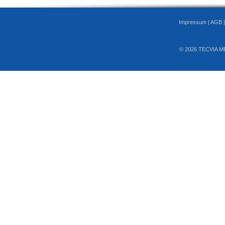
Impressum
|
AGB
© 2026 TECVIA M